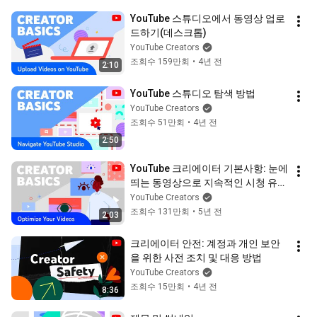
YouTube 스튜디오에서 동영상 업로
드하기(데스크톱)
YouTube Creators
조회수 159만회
•
4년 전
2:10
YouTube 스튜디오 탐색 방법
YouTube Creators
조회수 51만회
•
4년 전
2:50
YouTube 크리에이터 기본사항: 눈에 
띄는 동영상으로 지속적인 시청 유도
하기
YouTube Creators
조회수 131만회
•
5년 전
2:03
크리에이터 안전: 계정과 개인 보안
을 위한 사전 조치 및 대응 방법
YouTube Creators
조회수 15만회
•
4년 전
8:36