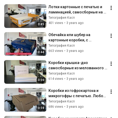
Лотки картонные с печатью и 
ламинацией, самосборные на 
замках в Типографии Касп
Типография Касп
401 views
•
3 years ago
0:45
Обечайка или шубер на 
картонные коробки, с 
полноцветной печатью и 
Типография Касп
ламинацией в Типографии Касп
663 views
•
3 years ago
0:44
Коробки крышка-дно 
самосборные из мелованного 
картона с полноцветной 
Типография Касп
печатью в Типографии Касп
614 views
•
3 years ago
0:59
Коробки из гофрокартона и 
микрогофры с печатью. Любой 
тираж и конструкция. 
Типография Касп
Типография Касп.
686 views
•
3 years ago
0:59