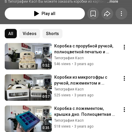
В Типографии Касп Вы можете заказать коробки из картона 
...more
Play all
All
Videos
Shorts
Коробка с прорубной ручкой, 
полноцветной печатью и 
матовой ламинацией, 
Типография Касп
микрогофра в Типографии Касп
546 views
•
3 years ago
0:52
Коробки из микрогофры с 
ручкой, ложементом и 
окошком в Типографии Касп.
Типография Касп
525 views
•
3 years ago
0:57
Коробка с ложементом, 
крышка дно. Полноцветная 
печать, глянцевая ламинация. 
Типография Касп
Типография Касп.
518 views
•
3 years ago
0:35