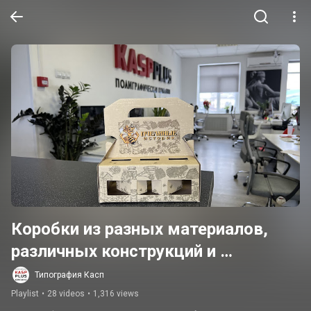
Коробки из разных материалов, 
различных конструкций и 
форматов в Типографии Касп
Типография Касп
Playlist
•
28 videos
•
1,316 views