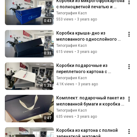
Коробки из микрогофрокартона 
с полноцветной печатью и 
ламинацией в Типографии Касп
Типография Касп
553 views
•
3 years ago
0:43
Коробка крыша-дно из 
мелованного однослойного 
картона с полноцветной 
Типография Касп
печатью в Типографии Касп
615 views
•
3 years ago
0:33
Коробки подарочные из 
переплетного картона с 
печатью, магнитиками и 
Типография Касп
ложементом в Типографии Касп
4.1K views
•
3 years ago
1:33
Комплект: подарочный пакет из 
мелованной бумаги и коробка 
из переплетного картона. 
Типография Касп
Типография Касп
635 views
•
3 years ago
0:47
Коробка из картона с полной 
запечаткой, матовой 