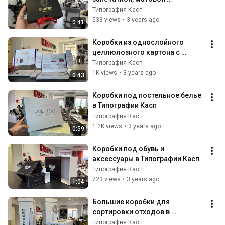
ламинацией, тиснением и 
Типография Касп
ленточками в Типографии Касп
533 views
•
3 years ago
0:41
Коробки из однослойного 
целлюлозного картона с 
полноцветной печатью и 
Типография Касп
водным лаком в Типографии 
1K views
•
3 years ago
0:43
Касп
Коробки под постельное белье 
в Типографии Касп
Типография Касп
1.2K views
•
3 years ago
0:59
Коробки под обувь и 
аксессуары в Типографии Касп
Типография Касп
723 views
•
3 years ago
1:04
Большие коробки для 
сортировки отходов в 
Типографии Касп
Типография Касп