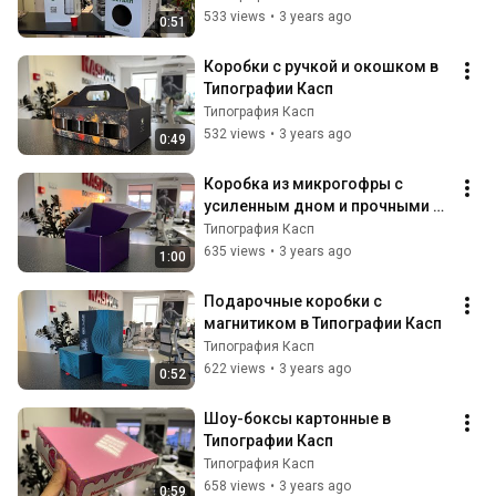
533 views
•
3 years ago
0:51
Коробки с ручкой и окошком в 
Типографии Касп
Типография Касп
532 views
•
3 years ago
0:49
Коробка из микрогофры с 
усиленным дном и прочными 
перегородками в Типографии 
Типография Касп
Касп
635 views
•
3 years ago
1:00
Подарочные коробки с 
магнитиком в Типографии Касп
Типография Касп
622 views
•
3 years ago
0:52
Шоу-боксы картонные в 
Типографии Касп
Типография Касп
658 views
•
3 years ago
0:59