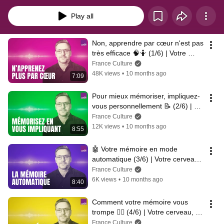
scientifiques vous proposent de comprendre comment fonctionne votre 
cerveau, à travers une série d'expériences audio inédites et ludiques.
Play all
Non, apprendre par cœur n'est pas 
très efficace 🧠🤷 (1/6) | Votre 
cerveau, saison 11
France Culture
48K views
•
10 months ago
7:09
Pour mieux mémoriser, impliquez-
vous personnellement 📝 (2/6) | 
Votre cerveau, saison 11
France Culture
12K views
•
10 months ago
8:55
🤖 Votre mémoire en mode 
automatique (3/6) | Votre cerveau, 
saison 11
France Culture
6K views
•
10 months ago
8:40
Comment votre mémoire vous 
trompe 😶‍🌫️ (4/6) | Votre cerveau, 
saison 11
France Culture