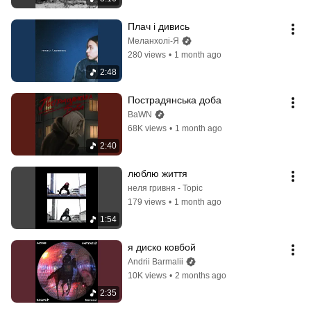
Плач і дивись
Меланхолі-Я
280 views
•
1 month ago
2:48
Пострадянська доба
BaWN
68K views
•
1 month ago
2:40
люблю життя
неля гривня - Topic
179 views
•
1 month ago
1:54
я диско ковбой
Andrii Barmalii
10K views
•
2 months ago
2:35