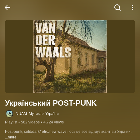
Український POST-PUNK
NUAM. Музика з України
Playlist
•
582 videos
•
4,724 views
Post-punk, cold/dark/retro/new wave і ось це все від музикантів з України.
...more