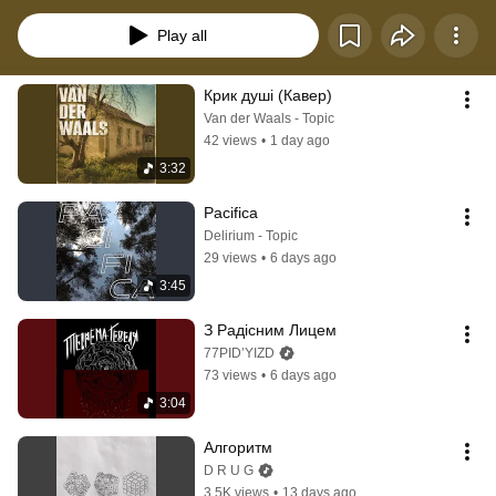
Play all
Крик душі (Кавер)
Van der Waals - Topic
42 views
•
1 day ago
3:32
Pacifica
Delirium - Topic
29 views
•
6 days ago
3:45
З Радісним Лицем
77PID’YIZD
73 views
•
6 days ago
3:04
Алгоритм
D R U G
3.5K views
•
13 days ago