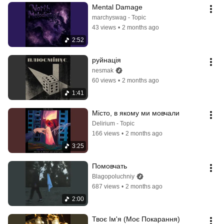
Mental Damage
marchyswag - Topic
43 views
•
2 months ago
2:52
руйнація
nesmak
60 views
•
2 months ago
1:41
Місто, в якому ми мовчали
Delirium - Topic
166 views
•
2 months ago
3:25
Помовчать
Blagopoluchniy
687 views
•
2 months ago
2:00
Твоє Ім'я (Моє Покарання)