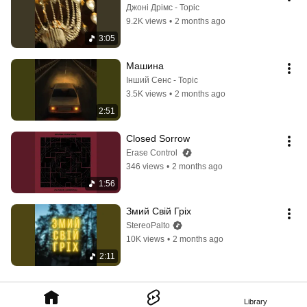
Джоні Дрімс - Topic
9.2K views
•
2 months ago
3:05
Машина
Інший Сенс - Topic
3.5K views
•
2 months ago
2:51
Closed Sorrow
Erase Control
346 views
•
2 months ago
1:56
Змий Свій Гріх
StereoPalto
10K views
•
2 months ago
2:11
Library