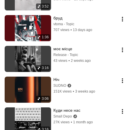
3:52
бруд
vtoma - Topic
707 views
•
13 days ago
1:36
моє місце
Release - Topic
43 views
•
2 weeks ago
3:16
Ніч
SUDNO
151K views
•
3 weeks ago
3:06
Куди несе нас
Small Depo
27K views
•
1 month ago
3:16