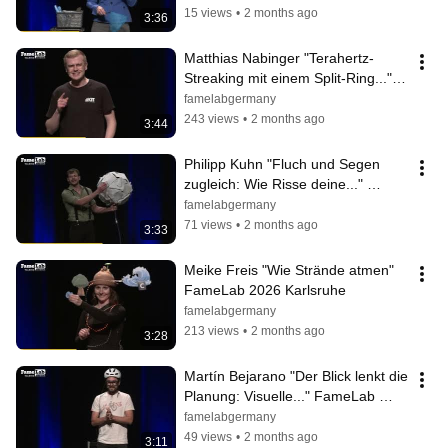
15 views
•
2 months ago
3:36
Matthias Nabinger "Terahertz-
Streaking mit einem Split-Ring..." 
FameLab 2026 Karlsruhe
famelabgermany
243 views
•
2 months ago
3:44
Philipp Kuhn "Fluch und Segen 
zugleich: Wie Risse deine..." 
FameLab 2026 Karlsruhe
famelabgermany
71 views
•
2 months ago
3:33
Meike Freis "Wie Strände atmen"  
FameLab 2026 Karlsruhe
famelabgermany
213 views
•
2 months ago
3:28
Martín Bejarano "Der Blick lenkt die 
Planung: Visuelle..." FameLab 
2026 Karlsruhe
famelabgermany
49 views
•
2 months ago
3:11