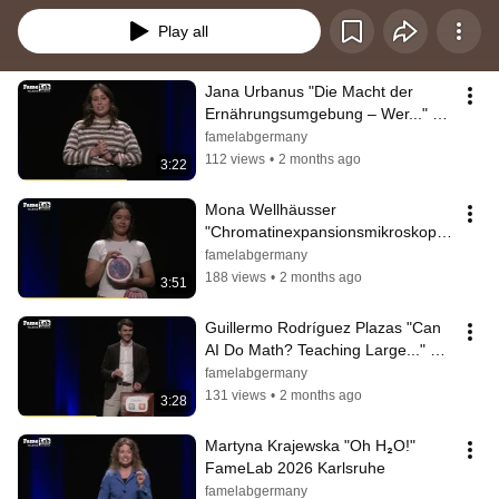
Play all
Jana Urbanus "Die Macht der 
Ernährungsumgebung – Wer..." 
FameLab 2026 Karlsruhe
famelabgermany
112 views
•
2 months ago
3:22
Mona Wellhäusser 
"Chromatinexpansionsmikroskopie: 
Wackelpudding..." FameLab 2026 
famelabgermany
Karlsruhe
188 views
•
2 months ago
3:51
Guillermo Rodríguez Plazas "Can 
AI Do Math? Teaching Large..." 
FameLab 2026 Karlsruhe
famelabgermany
131 views
•
2 months ago
3:28
Martyna Krajewska "Oh H₂O!" 
FameLab 2026 Karlsruhe
famelabgermany