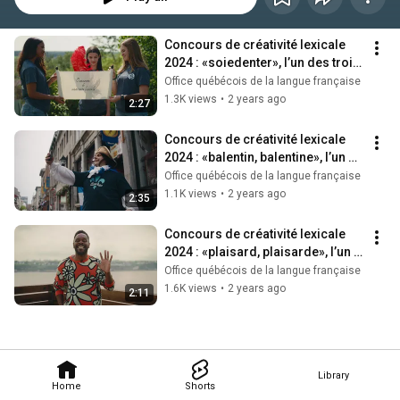
Concours de créativité lexicale 
2024 : «soiedenter», l’un des trois 
mots gagnants
Office québécois de la langue française
1.3K views
•
2 years ago
2:27
Concours de créativité lexicale 
2024 : «balentin, balentine», l’un 
des trois mots gagnants
Office québécois de la langue française
1.1K views
•
2 years ago
2:35
Concours de créativité lexicale 
2024 : «plaisard, plaisarde», l’un 
des trois mots gagnants
Office québécois de la langue française
1.6K views
•
2 years ago
2:11
Library
Home
Shorts