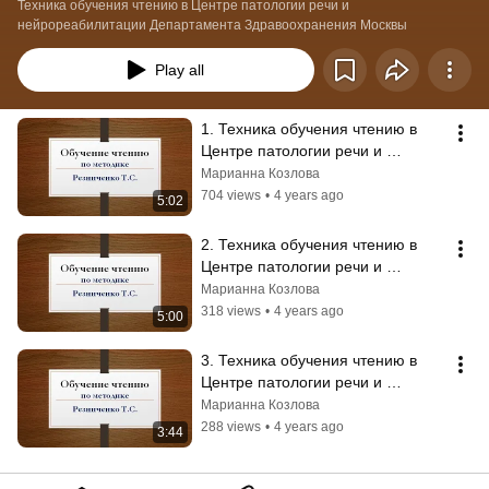
Техника обучения чтению в Центре патологии речи и 
нейрореабилитации Департамента Здравоохранения Москвы
Play all
1. Техника обучения чтению в 
Центре патологии речи и 
нейрореабилитации Деп-та 
Марианна Козлова
Здравоохранения Москвы
704 views
•
4 years ago
5:02
2. Техника обучения чтению в 
Центре патологии речи и 
нейрореабилитации Деп-та 
Марианна Козлова
Здравоохранения Москвы
318 views
•
4 years ago
5:00
3. Техника обучения чтению в 
Центре патологии речи и 
нейрореабилитации Деп-та 
Марианна Козлова
Здравоохранения Москвы
288 views
•
4 years ago
3:44