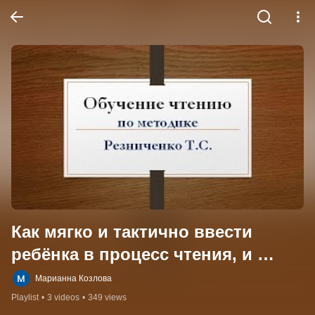
Как мягко и тактично ввести 
ребёнка в процесс чтения, и 
чтобы ему легко и просто было 
Марианна Козлова
запоминать слоги.
Playlist
•
3 videos
•
349 views