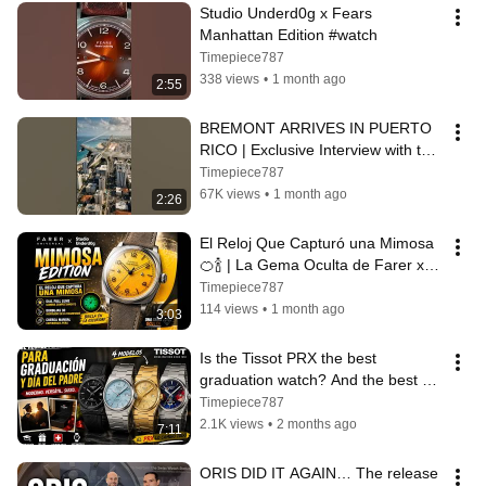
Studio Underd0g x Fears 
Manhattan Edition #watch
Timepiece787
338 views
•
1 month ago
2:55
BREMONT ARRIVES IN PUERTO 
RICO | Exclusive Interview with the 
President of the Americas
Timepiece787
67K views
•
1 month ago
2:26
El Reloj Que Capturó una Mimosa 
🍊🍾 | La Gema Oculta de Farer x 
Studio Underd0g
Timepiece787
114 views
•
1 month ago
3:03
Is the Tissot PRX the best 
graduation watch? And the best 
Father's Day gifts?
Timepiece787
2.1K views
•
2 months ago
7:11
ORIS DID IT AGAIN… The release 