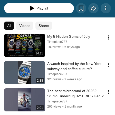
están marcando su propio camino con creatividad, pasión y autenticidad.
Play all
All
Videos
Shorts
My 5 Hidden Gems of July
Timepiece787
180 views
•
6 days ago
14:11
A watch inspired by the New York 
subway and coffee culture?
Timepiece787
323 views
•
2 weeks ago
2:38
The best microbrand of 2026? | 
Studio Underd0g 02SERIES Gen 2
Timepiece787
266 views
•
1 month ago
2:01