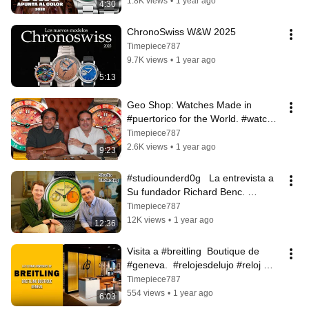
1.8K views
•
1 year ago
4:30
ChronoSwiss W&W 2025
Timepiece787
9.7K views
•
1 year ago
5:13
Geo Shop: Watches Made in 
#puertorico for the World. #watch 
#puertoricovlog
Timepiece787
2.6K views
•
1 year ago
9:23
#studiounderd0g   La entrevista a 
Su fundador Richard Benc. 
#relojesdelujo #watchcollector 
Timepiece787
#reloj
12K views
•
1 year ago
12:36
Visita a #breitling  Boutique de 
#geneva.  #relojesdelujo #reloj 
#relojería #watchcollector
Timepiece787
554 views
•
1 year ago
6:03