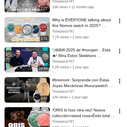
interview Timepiece787 
Timepiece787
#watchcollector
18K views
•
11 months ago
7:27
Why is EVERYONE talking about 
this Nomos watch in 2025? 
#nomos
Timepiece787
7.7K views
•
1 year ago
2:51
“¡W&W 2025 de #norqain  , Está 
🔥! Mira Estos Skeletons 
Irresistibles
Timepiece787
5.2K views
•
1 year ago
16:49
#bremont  Sorprende con Estas 
Joyas Mecánicas #luxurywatch 
#relojesdelujo  #reloj 
Timepiece787
#relojeshombre
14K views
•
1 year ago
4:07
!ORIS lo hizo otra vez! Nueva 
colección+stand rosa=Éxito total 
#watch #watchesandwonders2025
Timepiece787