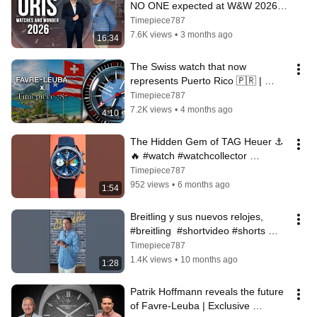
NO ONE expected at W&W 2026 
🔥
Timepiece787
7.6K views
•
3 months ago
16:34
The Swiss watch that now 
represents Puerto Rico 🇵🇷 | 
Favre-Leuba x Timepiece787
Timepiece787
7.2K views
•
4 months ago
4:10
The Hidden Gem of TAG Heuer ⚓
🔥 #watch #watchcollector 
#TagHeuer
Timepiece787
952 views
•
6 months ago
1:54
Breitling y sus nuevos relojes, 
#breitling  #shortvideo #shorts 
#watch  #reloj    #puertorico
Timepiece787
1.4K views
•
10 months ago
1:28
Patrik Hoffmann reveals the future 
of Favre-Leuba | Exclusive 