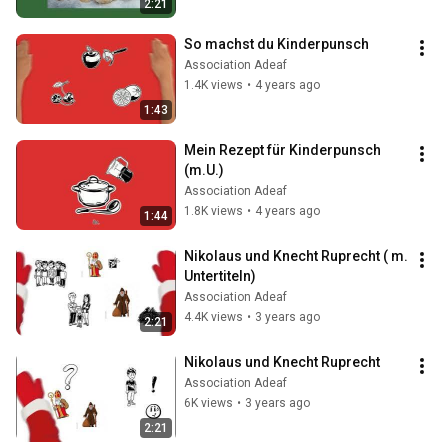
2:21
So machst du Kinderpunsch
Association Adeaf
1.4K views
•
4 years ago
1:43
Mein Rezept für Kinderpunsch 
(m.U.)
Association Adeaf
1.8K views
•
4 years ago
1:44
Nikolaus und Knecht Ruprecht ( m. 
Untertiteln)
Association Adeaf
4.4K views
•
3 years ago
2:21
Nikolaus und Knecht Ruprecht
Association Adeaf
6K views
•
3 years ago
2:21