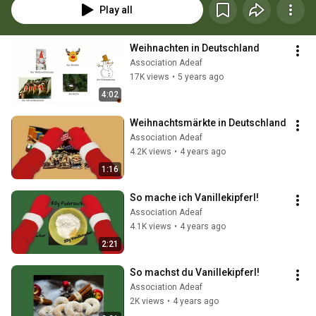
Play all
Weihnachten in Deutschland
Association Adeaf
17K views
•
5 years ago
4:02
Weihnachtsmärkte in Deutschland
Association Adeaf
4.2K views
•
4 years ago
1:16
So mache ich Vanillekipferl!
Association Adeaf
4.1K views
•
4 years ago
2:21
So machst du Vanillekipferl!
Association Adeaf
2K views
•
4 years ago