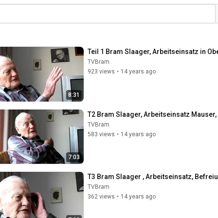
Teil 1 Bram Slaager, Arbeitseinsatz in O
TVBram
923 views
•
14 years ago
8:31
T2 Bram Slaager, Arbeitseinsatz Mauser,
TVBram
583 views
•
14 years ago
7:03
T3 Bram Slaager , Arbeitseinsatz, Befr
TVBram
362 views
•
14 years ago