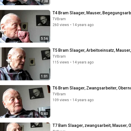
7:38
T4 Bram Slaager, Mauser, Begegungsarbe
TVBram
260 views
•
14 years ago
5:56
T5 Bram Slaager, Arbeitseinsatz, Mause
TVBram
115 views
•
14 years ago
1:01
T6 Bram Slaager, Zwangsarbeiter, Obernd
TVBram
109 views
•
14 years ago
5:40
T7 Bam Slaager, zwangsarbeit, Mauser, O