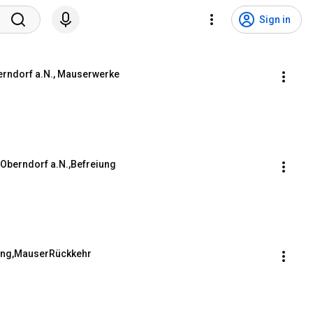
Sign in
berndorf a.N., Mauserwerke
 Oberndorf a.N.,Befreiung
eiung,MauserRückkehr