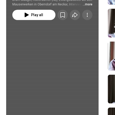
Mauserwerken in Oberndorf am Neckar, Interview an 
...more
seinem 9O-zigsten Geburtstag zu seinen Arbeitseinsatz 
von 1943-1945.
Play all