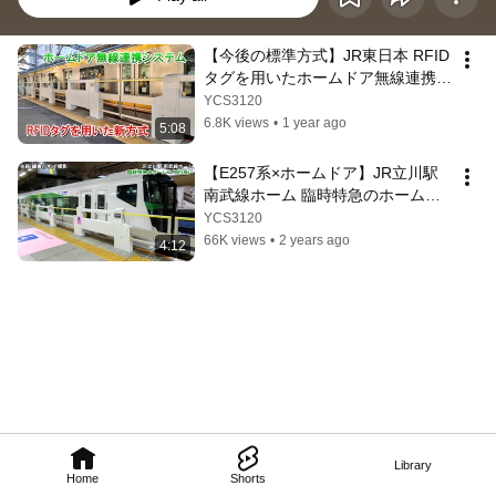
【今後の標準方式】JR東日本 RFID
タグを用いたホームドア無線連携シ
ステム
YCS3120
6.8K views
•
1 year ago
5:08
【E257系×ホームドア】JR立川駅
南武線ホーム 臨時特急のホームド
ア開閉取り扱い
YCS3120
66K views
•
2 years ago
4:12
Library
Home
Shorts