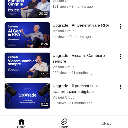
Vicsam Group
121 views
•
8 months ago
20:32
Upgrade | AI Generativa e RPA
Vicsam Group
44 views
•
9 months ago
16:26
Upgrade | Vicsam: Cambiare 
sempre
Vicsam Group
233 views
•
11 months ago
15:17
Upgrade | Il podcast sulla 
trasformazione digitale
Vicsam Group
50 views
•
11 months ago
0:12
Library
Home
Shorts