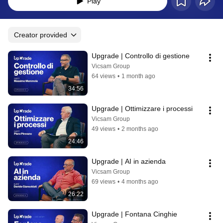
Play
Creator provided
Upgrade | Controllo di gestione
Vicsam Group
64 views
•
1 month ago
34:56
Upgrade | Ottimizzare i processi
Vicsam Group
49 views
•
2 months ago
24:46
Upgrade | AI in azienda
Vicsam Group
69 views
•
4 months ago
26:22
Upgrade | Fontana Cinghie