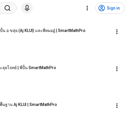
Sign in
ั้น อ.ขลุ่ย (Aj KLUI) และพี่หมออู๋ | SmartMathPro
ลุยโจทย์ | พี่ปั้น SmartMathPro
ูพื้นฐาน Aj KLUI | SmartMathPro