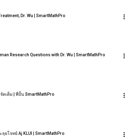
 Treatment, Dr. Wu | SmartMathPro
Human Research Questions with Dr. Wu | SmartMathPro
ดเต็ม | พี่ปั้น SmartMathPro
ตะลุยโจทย์ Aj KLUI | SmartMathPro