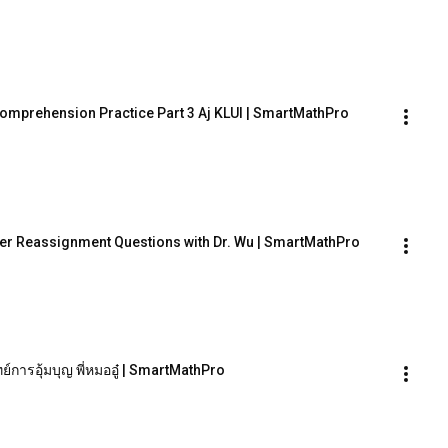
 Comprehension Practice Part 3 Aj KLUI | SmartMathPro
der Reassignment Questions with Dr. Wu | SmartMathPro
์การอุ้มบุญ พี่หมออู๋ | SmartMathPro