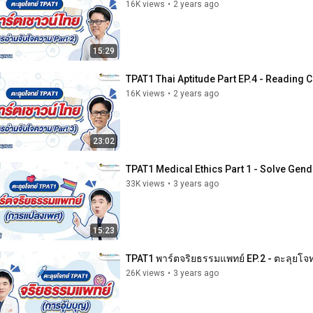
16K views
•
2 years ago
15:29
TPAT1 Thai Aptitude Part EP.4 - Reading
16K views
•
2 years ago
23:02
TPAT1 Medical Ethics Part 1 - Solve Gen
33K views
•
3 years ago
15:23
TPAT1 พาร์ตจริยธรรมแพทย์ EP.2 - ตะลุยโจทย
26K views
•
3 years ago