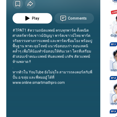
Play
Comments
#TPAT1 #ความถนัดแพทย์ ครบทุกพาร์ต ทั้งคณิต
ศาสตร์พาร์ตเชาวน์ปัญญา พาร์ตเชาวน์ไทย พาร์ต
จริยธรรมทางการแพทย์ และพาร์ตเชื่อมโยง พร้อมปู
พื้นฐาน พาตะลุยโจทย์ แนวข้อสอบเก่า สอนเทคนิ
คล้ำๆ เพื่อให้น้องทำข้อสอบให้ทันเวลา ใครที่เตรียม
ตัวสอบเข้าคณะแพทย์ ทันตแพทย์ เภสัช สัตวแพทย์ 
ห้ามพลาด !!

.

หากติวใน YouTube ยังไม่จุใจ สามารถลงคอร์สกับพี่
ปั้น อ.ขลุ่ย และพี่หมออู๋ ได้ที่ 
www.online.smartmathpro.com