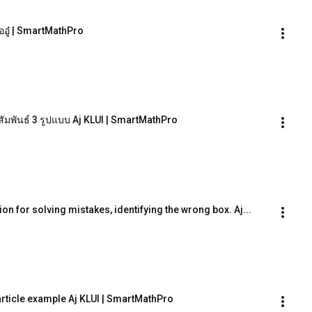
ออู๋ | SmartMathPro
สัมพันธ์ 3 รูปแบบ Aj KLUI | SmartMathPro
ion for solving mistakes, identifying the wrong box. Aj...
 article example Aj KLUI | SmartMathPro