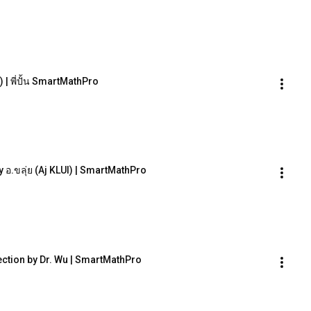
| พี่ปั้น SmartMathPro
 อ.ขลุ่ย (Aj KLUI) | SmartMathPro
ection by Dr. Wu | SmartMathPro