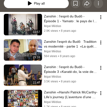
Play all
Zanshin : l’esprit du Budô - 
Épisode 1 - Yamato : le pays de la 
grande harmonie
Ikigai Médias
2.9K views
•
8 years ago
22:57
Zanshin l'esprit du Budô   Tradition 
vs modernité - partie 1  «La quête 
de Pierre François»
Ikigai Médias
564 views
•
8 years ago
29:16
Zanshin : l’esprit du Budô - 
Épisode 3 «Karaté-do, la voie de la 
main vide (partie 1)».
Ikigai Médias
3.5K views
•
8 years ago
22:47
Zanshin «Hanshi Patrick McCarthy- 
Life’s journey (L’aventure d’une 
vie)» - Épisode 4
Ikigai Médias
1.7K views
•
8 years ago