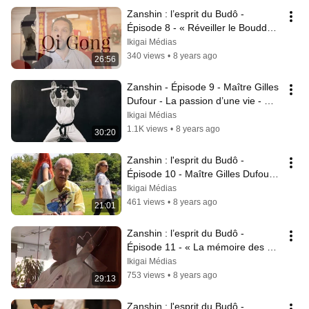
Zanshin : l’esprit du Budô - 
Épisode 8 - « Réveiller le Bouddha 
(partie 2) »
Ikigai Médias
340 views
•
8 years ago
26:56
Zanshin - Épisode 9 - Maître Gilles 
Dufour - La passion d’une vie - Moi 
mes souliers
Ikigai Médias
1.1K views
•
8 years ago
30:20
Zanshin : l'esprit du Budô - 
Épisode 10 - Maître Gilles Dufour - 
L’école de vie.
Ikigai Médias
461 views
•
8 years ago
21:01
Zanshin : l’esprit du Budô - 
Épisode 11 - « La mémoire des 
anciens ».
Ikigai Médias
753 views
•
8 years ago
29:13
Zanshin : l'esprit du Budô - 