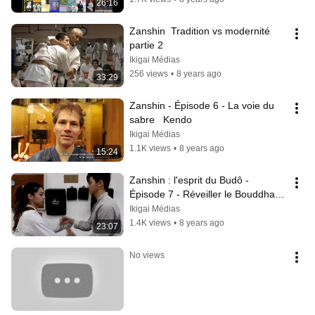
26:16
Zanshin  Tradition vs modernité   
partie 2
Ikigai Médias
256 views
•
8 years ago
33:29
Zanshin - Épisode 6 - La voie du 
sabre   Kendo
Ikigai Médias
1.1K views
•
8 years ago
15:24
Zanshin : l'esprit du Budô - 
Épisode 7 - Réveiller le Bouddha 
partie 1
Ikigai Médias
1.4K views
•
8 years ago
23:07
No views