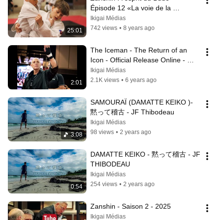
Épisode 12 «La voie de la 
souplesse».
Ikigai Médias
742 views
•
8 years ago
25:01
The Iceman - The Return of an 
Icon - Official Release Online - 
June 19th 2020
Ikigai Médias
2.1K views
•
6 years ago
2:01
SAMOURAÏ (DAMATTE KEIKO )- 
黙って稽古 - JF Thibodeau
Ikigai Médias
98 views
•
2 years ago
3:08
DAMATTE KEIKO - 黙って稽古 - JF 
THIBODEAU
Ikigai Médias
254 views
•
2 years ago
0:54
Zanshin - Saison 2 - 2025
Ikigai Médias