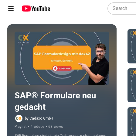
Play all
SAP® Formulare neu 
gedacht
by Cadaxo GmbH
Playlist
•
4 videos
•
68 views
SAP-Formulare sind oft ein Zeitfresser – stundenlange 