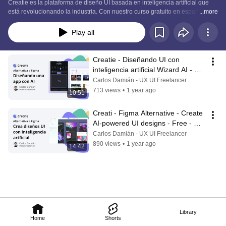
Creatie es la plataforma de diseño UI basada en inteligencia artificial que 
está revolucionando la industria. Con nuestro curso gratuito en español, 
...more
aprenderás a crear prototipos interactivos, wireframes y diseños de alta 
fidelidad de forma rápida y sencilla. ¡Sin necesidad de ser un experto en 
Play all
diseño!
Creatie - Diseñando UI con 
inteligencia artificial Wizard AI - 
Gratis 2024 - Figma alternativa
Carlos Damián - UX UI Freelancer
713 views
•
1 year ago
10:51
Creati - Figma Alternative - Create 
AI-powered UI designs - Free - 
Tutorial
Carlos Damián - UX UI Freelancer
890 views
•
1 year ago
14:42
Library
Home
Shorts