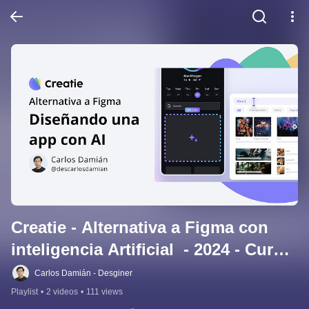
Creatie - Alternativa a Figma con 
inteligencia Artificial  - 2024 - Curso 
gratis en español de UI.
Carlos Damián - Desginer
Playlist
•
2 videos
•
111 views