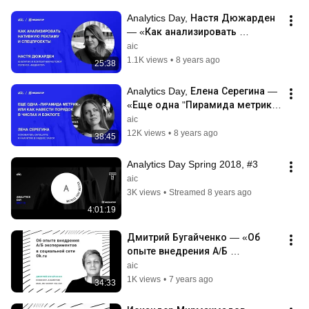
Analytics Day, Настя Дюжарден 
— «Как анализировать 
нативную рекламу и 
aic
спецпроекты»
1.1K views
•
8 years ago
25:38
Analytics Day, Елена Серегина — 
«Еще одна "Пирамида метрик"/ 
как навести порядок в числах и 
aic
бэклоге»
12K views
•
8 years ago
38:45
Analytics Day Spring 2018, #3
aic
3K views
•
Streamed 8 years ago
4:01:19
Дмитрий Бугайченко — «Об 
опыте внедрения А/Б 
экспериментов», AIC Analytics 
aic
Day
1K views
•
7 years ago
34:33