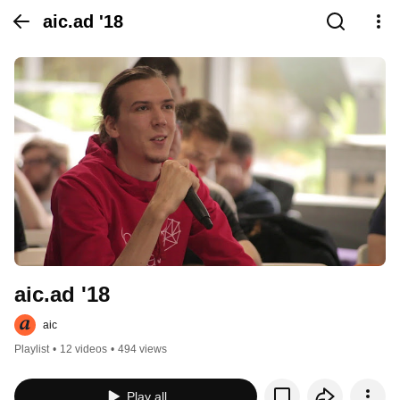
aic.ad '18
aic.ad '18
aic
Playlist
•
12 videos
•
494 views
Play all