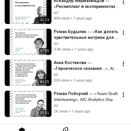
Искандер Мирмахмадов — 
«Ресэмплинг в экспериментах», 
AIC Analytics Day
aic
909 views
•
7 years ago
31:13
Роман Будылин — «Как делать 
чувствительные метрики для 
АБ-тестирования», AIC Analytics 
aic
Day
3.9K views
•
7 years ago
37:55
Анна Костикова — 
«Героическое сказание...», AIC 
Design Day
aic
539 views
•
7 years ago
42:25
Роман Поборчий — «Team-Draft 
Interleaving», AIC Analytics Day
aic
1K views
•
7 years ago
31:51