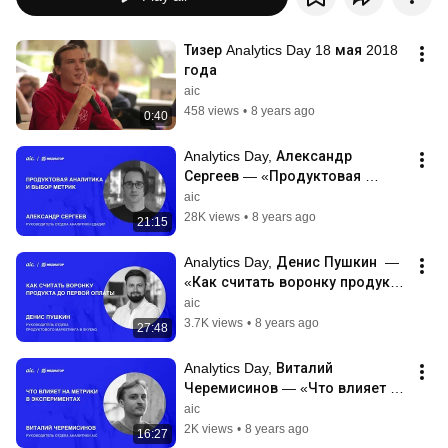
Тизер Analytics Day 18 мая 2018 
года
aic
458 views
•
8 years ago
0:40
Analytics Day, Александр 
Сергеев — «Продуктовая 
аналитика и выбор метрик»
aic
28K views
•
8 years ago
21:15
Analytics Day, Денис Пушкин  — 
«Как считать воронку продукта 
до первой оплаты»
aic
3.7K views
•
8 years ago
27:48
Analytics Day, Виталий 
Черемисинов — «Что влияет на 
метрики в экспериментах»
aic
2K views
•
8 years ago
16:27