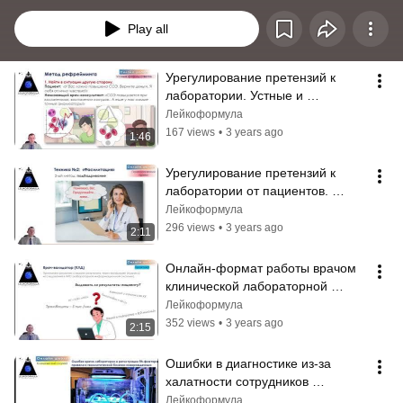
телефону, а также знаний по причинам ошибкам.
Play all
Урегулирование претензий к 
лаборатории. Устные и 
письменные формы ответов. 
Лейкоформула
Часть 1.  Трейлер.
167 views
•
3 years ago
1:46
Урегулирование претензий к 
лаборатории от пациентов. 
Устные формы ответов. Часть 2.
Лейкоформула
296 views
•
3 years ago
2:11
Онлайн-формат работы врачом 
клинической лабораторной 
диагностики «не выходя из 
Лейкоформула
дома». Трейлер.
352 views
•
3 years ago
2:15
Ошибки в диагностике из-за 
халатности сотрудников 
клинической лаборатории. 
Лейкоформула