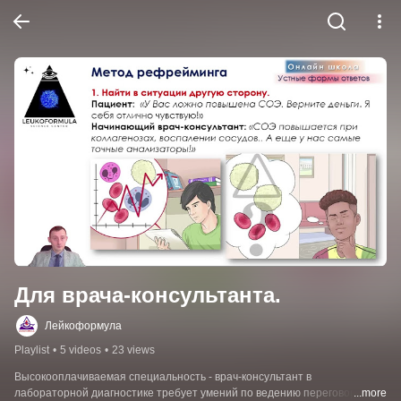
Для врача-консультанта.
Лейкоформула
Playlist
•
5 videos
•
23 views
Высокооплачиваемая специальность - врач-консультант в 
лабораторной диагностике требует умений по ведению переговоров по 
...more