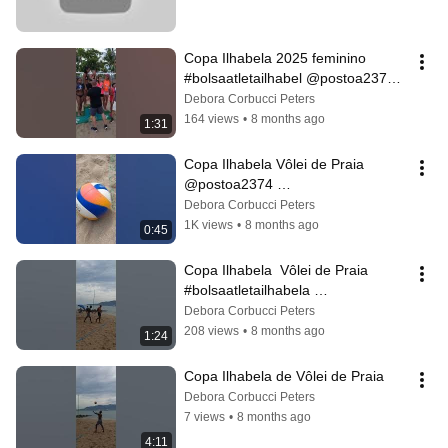
Copa Ilhabela 2025 feminino 
#bolsaatletailhabel @postoa2374 
@PrefeituradeIlhabelaOficial
Debora Corbucci Peters
164 views
•
8 months ago
1:31
Copa Ilhabela Vôlei de Praia 
@postoa2374 
@PrefeituradeIlhabelaOficial 
Debora Corbucci Peters
@gr8fitacademia
1K views
•
8 months ago
0:45
Copa Ilhabela  Vôlei de Praia 
#bolsaatletailhabela 
@PrefeituradeIlhabelaOficial 
Debora Corbucci Peters
@postoa2374
208 views
•
8 months ago
1:24
Copa Ilhabela de Vôlei de Praia 
Debora Corbucci Peters
7 views
•
8 months ago
4:11