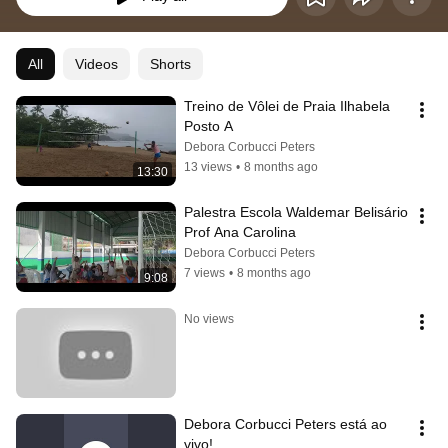
All
Videos
Shorts
Treino de Vôlei de Praia Ilhabela 
Posto A 
Debora Corbucci Peters
13 views
•
8 months ago
13:30
Palestra Escola Waldemar Belisário 
Prof Ana Carolina 
Debora Corbucci Peters
7 views
•
8 months ago
9:08
No views
Debora Corbucci Peters está ao 
vivo!