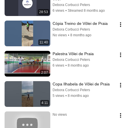
Debora Corbucci Peters
6 views
•
Streamed 8 months ago
28:53
Cópia Treino de Vôlei de Praia 
Debora Corbucci Peters
No views
•
8 months ago
11:40
Palestra Vôlei de Praia 
Debora Corbucci Peters
6 views
•
8 months ago
2:07
Copa Ilhabela de Vôlei de Praia 
Debora Corbucci Peters
5 views
•
8 months ago
4:11
No views