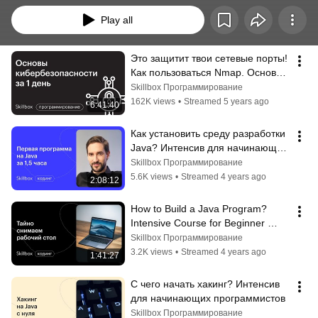
Play all
Это защитит твои сетевые порты! 
Как пользоваться Nmap. Основы 
кибербезопасности.
Skillbox Программирование
162K views
•
Streamed 5 years ago
6:41:40
Как установить среду разработки 
Java? Интенсив для начинающих 
программистов
Skillbox Программирование
5.6K views
•
Streamed 4 years ago
2:08:12
How to Build a Java Program? 
Intensive Course for Beginner 
Programmers
Skillbox Программирование
3.2K views
•
Streamed 4 years ago
1:41:27
С чего начать хакинг? Интенсив 
для начинающих программистов
Skillbox Программирование