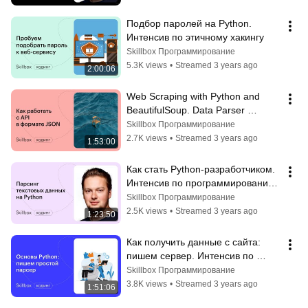
Подбор паролей на Python. 
Интенсив по этичному хакингу
Skillbox Программирование
5.3K views
•
Streamed 3 years ago
2:00:06
Web Scraping with Python and 
BeautifulSoup. Data Parser 
Programming Intensive
Skillbox Программирование
2.7K views
•
Streamed 3 years ago
1:53:00
Как стать Python-разработчиком. 
Интенсив по программированию 
парсера данных на Python
Skillbox Программирование
2.5K views
•
Streamed 3 years ago
1:23:50
Как получить данные с сайта: 
пишем сервер. Интенсив по 
программированию парсера 
Skillbox Программирование
данных на Python
3.8K views
•
Streamed 3 years ago
1:51:06