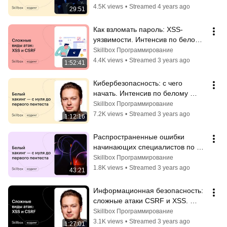
4.5K views
•
Streamed 4 years ago
29:51
Как взломать пароль: XSS-
уязвимости. Интенсив по белому 
хакингу
Skillbox Программирование
4.4K views
•
Streamed 3 years ago
1:52:41
Кибербезопасность: с чего 
начать. Интенсив по белому 
хакингу
Skillbox Программирование
7.2K views
•
Streamed 3 years ago
1:12:16
Распространенные ошибки 
начинающих специалистов по 
кибербезопасности. Интенсив по 
Skillbox Программирование
этичному хакингу
1.8K views
•
Streamed 3 years ago
43:21
Информационная безопасность: 
сложные атаки CSRF и XSS. 
Интенсив по этичному хакингу
Skillbox Программирование
3.1K views
•
Streamed 3 years ago
1:27:01