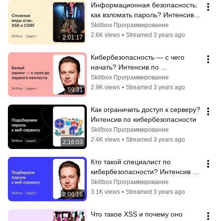
Информационная безопасность: 
как взломать пароль? Интенсив 
по кибербезопасности
Skillbox Программирование
2.6K views
•
Streamed 3 years ago
2:01:17
Кибербезопасность — с чего 
начать? Интенсив по 
кибербезопасности
Skillbox Программирование
2.9K views
•
Streamed 3 years ago
59:31
Как ограничить доступ к серверу? 
Интенсив по кибербезопасности
Skillbox Программирование
2.4K views
•
Streamed 3 years ago
2:16:03
Кто такой специалист по 
кибербезопасности? Интенсив по 
кибербезопасности
Skillbox Программирование
3.1K views
•
Streamed 3 years ago
2:06:16
Что такое XSS и почему оно 