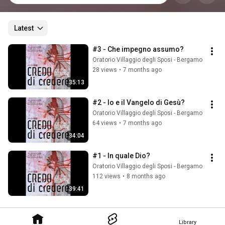
Latest
#3 - Che impegno assumo?
Oratorio Villaggio degli Sposi - Bergamo
28 views
•
7 months ago
35:13
#2 - Io e il Vangelo di Gesù?
Oratorio Villaggio degli Sposi - Bergamo
64 views
•
7 months ago
34:04
#1 - In quale Dio?
Oratorio Villaggio degli Sposi - Bergamo
112 views
•
8 months ago
39:41
Library