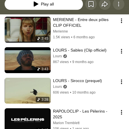
Play all
MERIENNE - Entre deux pôles 
CLIP OFFICIEL
Merienne
1.5K views
•
6 months ago
3:45
LOURS - Sables (Clip officiel)
Lours
867 views
•
9 months ago
3:43
LOURS - Sirocco (prequel)
Lours
606 views
•
10 months ago
3:28
RAPOLOCLIP - Les Pélerins - 
2025
Marion Tremblett
106 views
•
1 year ago