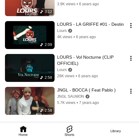
3.9K views
•
6 years ago
3:12
LOURS - LA GRIFFE #01 - Destin
Lours
4K views
•
6 years ago
2:09
LOURS - Vol Nocturne (CLIP 
OFFICIEL)
Lours
28K views
•
6 years ago
2:58
JNGL - BOCCA ( Feat Pablo )
JNGL SAUMON
5.7K views
•
7 years ago
2:58
Library
Home
Shorts