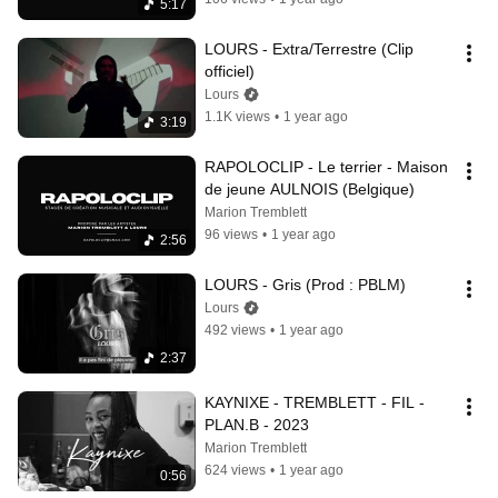
5:17
LOURS - Extra/Terrestre (Clip 
officiel)
Lours
1.1K views
•
1 year ago
3:19
RAPOLOCLIP - Le terrier - Maison 
de jeune AULNOIS (Belgique)
Marion Tremblett
96 views
•
1 year ago
2:56
LOURS - Gris (Prod : PBLM)
Lours
492 views
•
1 year ago
2:37
KAYNIXE - TREMBLETT - FIL - 
PLAN.B - 2023
Marion Tremblett
624 views
•
1 year ago
0:56