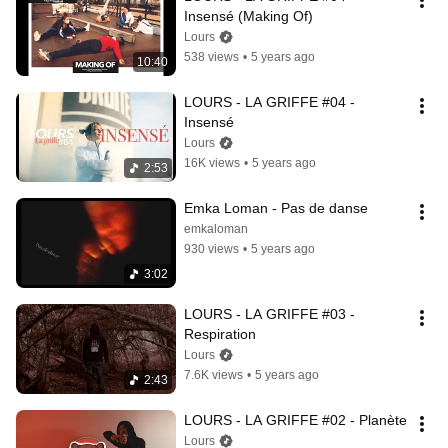
Insensé (Making Of)
Lours
538 views
•
5 years ago
10:40
LOURS - LA GRIFFE #04 - 
Insensé
Lours
16K views
•
5 years ago
2:53
Emka Loman - Pas de danse
emkaloman
930 views
•
5 years ago
3:02
LOURS - LA GRIFFE #03 - 
Respiration
Lours
7.6K views
•
5 years ago
2:43
LOURS - LA GRIFFE #02 - Planète
Lours