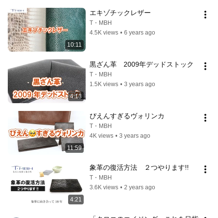
エキゾチックレザー
T・MBH
4.5K views
•
6 years ago
10:11
黒ざん革　2009年デッドストック
T・MBH
1.5K views
•
3 years ago
4:13
ぴえんすぎるヴォリンカ
T・MBH
4K views
•
3 years ago
11:59
象革の復活方法　２つやります!!
T・MBH
3.6K views
•
2 years ago
4:21