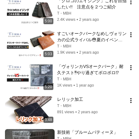
「クロコのエイジング」これを目指
したい!!　注意点を２つご紹介
T・MBH
2.4K views
•
2 years ago
5:00
すごいオークバークなめしヴォリン
カの公式ライバル😳夏のイベント
でデビュー‼️
T・MBH
1.9K views
•
2 years ago
5:03
「ヴォリンカVSオークバーク」耐
久テスト‼️やり過ぎてボロボロ⁉️
T・MBH
1K views
•
1 year ago
5:20
レリック加工
T・MBH
891 views
•
2 years ago
3:48
新技術「ブルームパティーヌ」
T・MBH