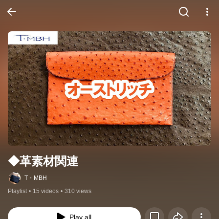
◆革素材関連
T・MBH
Playlist
•
15 videos
•
310 views
Play all