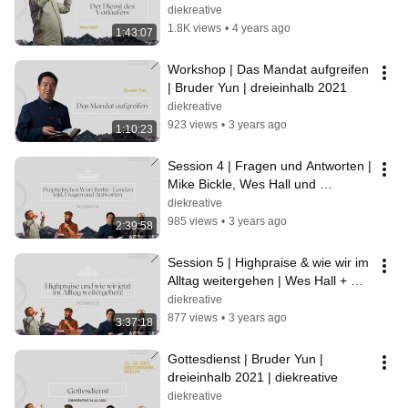
2021
diekreative
1.8K views
•
4 years ago
1:43:07
Workshop | Das Mandat aufgreifen 
| Bruder Yun | dreieinhalb 2021
diekreative
923 views
•
3 years ago
1:10:23
Session 4 | Fragen und Antworten | 
Mike Bickle, Wes Hall und 
Christophe Domes | dreieinhalb 
diekreative
2021
985 views
•
3 years ago
2:39:58
Session 5 | Highpraise & wie wir im 
Alltag weitergehen | Wes Hall + 
Christophe D. | dreieinhalb 2021
diekreative
877 views
•
3 years ago
3:37:18
Gottesdienst | Bruder Yun | 
dreieinhalb 2021 | diekreative
diekreative