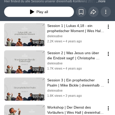
Hier findest du alle Sessions unserer dreieinhalb Konferenz 2021.
...more
Play all
Session 1 | Lukas 4,18 - ein 
prophetischer Moment | Wes Hall | 
dreieinhalb 2021
diekreative
2.2K views
•
4 years ago
3:40:30
Session 2 | Was Jesus uns über 
die Endzeit sagt! | Christophe 
Domes | dreieinhalb 2021
diekreative
1.7K views
•
4 years ago
2:24:31
Session 3 | Ein prophetischer 
Psalm | Mike Bickle | dreieinhalb 
2021
diekreative
1.8K views
•
3 years ago
3:27:09
Workshop | Der Dienst des 
Vorläufers | Wes Hall | dreieinhalb 