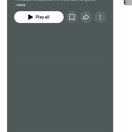
...more
Play all