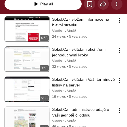
Play all
Sokol.Cz - vložení informace na 
hlavní stránku
Vladislav Voráč
24 views
•
5 years ago
4:58
Sokol.Cz - vkládání akcí třemi 
jednoduchými kroky
Vladislav Voráč
32 views
•
5 years ago
9:59
Sokol.Cz - vkládání Vaší termínové 
listiny na server
Vladislav Voráč
19 views
•
5 years ago
5:38
Sokol.Cz - administrace údajů o 
Vaší jednotě či oddílu
Vladislav Voráč
49 views
•
5 years ago