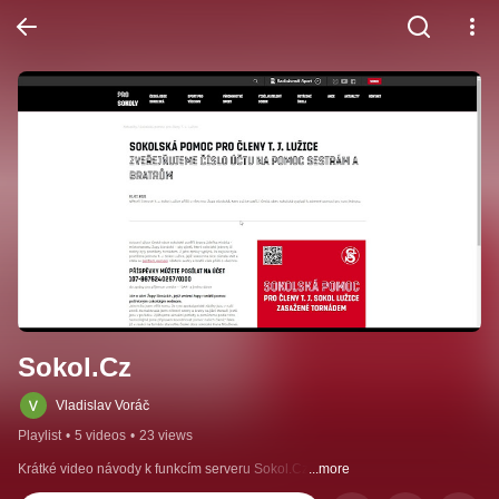
Sokol.Cz
Vladislav Voráč
Playlist
•
5 videos
•
23 views
Krátké video návody k funkcím serveru Sokol.Cz
...more