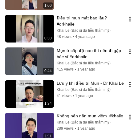
1:00
Điều trị mụn mất bao lâu? 
#drkhaile
Khai Le (Bác sĩ da liễu thẩm mỹ)
48 views
•
4 years ago
0:30
Mụn ở cấp độ nào thì nên đi gặp 
bác sĩ #drkhaile
Khai Le (Bác sĩ da liễu thẩm mỹ)
415 views
•
1 year ago
0:44
Lưu ý khi điều trị Mụn - Dr Khai Le
Khai Le (Bác sĩ da liễu thẩm mỹ)
41 views
•
1 year ago
1:34
Không nên nặn mụn viêm  #khaile
Khai Le (Bác sĩ da liễu thẩm mỹ)
289 views
•
1 year ago
1:11