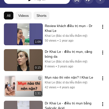
All
Videos
Shorts
Review khách điều trị mụn - Dr 
Khai Le
Khai Le (Bác sĩ da liễu thẩm mỹ)
50 views
•
1 year ago
1:09
Dr Khai Le - điều trị mụn, căng 
bóng da
Khai Le (Bác sĩ da liễu thẩm mỹ)
8 views
•
3 years ago
0:15
Mụn nào thì nên nặn? l Khai Le
Khai Le (Bác sĩ da liễu thẩm mỹ)
42 views
•
4 years ago
1:31
Dr Khai Le - điều trị mụn bằng 
Salicylic Acid