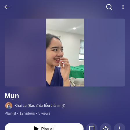
Mụn
Khai Le (Bác sĩ da liễu thẩm mỹ)
Playlist
•
12 videos
•
5 views
Play all