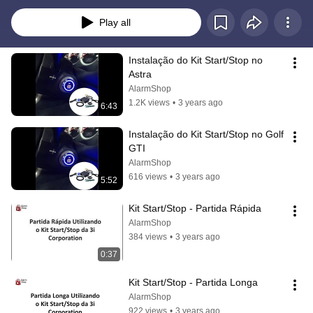
Play all
Instalação do Kit Start/Stop no 
Astra
AlarmShop
1.2K views
•
3 years ago
6:43
Instalação do Kit Start/Stop no Golf 
GTI
AlarmShop
616 views
•
3 years ago
5:52
Kit Start/Stop - Partida Rápida
AlarmShop
384 views
•
3 years ago
0:37
Kit Start/Stop - Partida Longa
AlarmShop
922 views
•
3 years ago