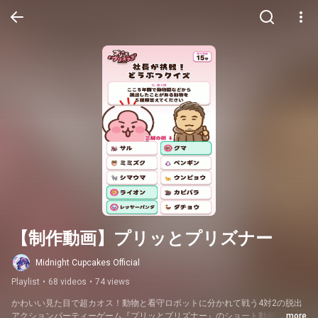
【制作動画】プリッとプリズナー
Midnight Cupcakes Official
Playlist
•
68 videos
•
74 views
かわいい見た目で超カオス！動物と看守ロボットに分かれて戦う4対2の脱出
アクションパーティーゲーム『プリッとプリズナー』のショート動画を制作
...more