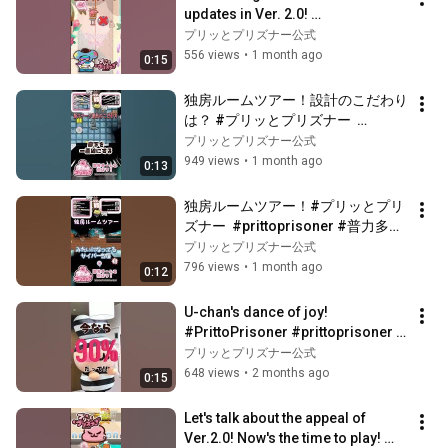
updates in Ver. 2.0! 
#PrittoPrisoner #PrittoPrisoner 
プリッとプリズナー公式
#prittoprisoner ...
556 views
•
1 month ago
0:15
独房ルームツアー！設計のこだわり
は？ #プリッとプリズナー  
#prittoprisoner #普力多普力茲納 
プリッとプリズナー公式
#shorts #switch2
949 views
•
1 month ago
0:13
独房ルームツアー！#プリッとプリ
ズナー  #prittoprisoner #普力多普
力茲納 #shorts #switch2
プリッとプリズナー公式
796 views
•
1 month ago
0:12
U-chan's dance of joy! 
#PrittoPrisoner #prittoprisoner 
#PurittoPrisoner #shorts 
プリッとプリズナー公式
#switch2
648 views
•
2 months ago
0:15
Let's talk about the appeal of 
Ver.2.0! Now's the time to play! 