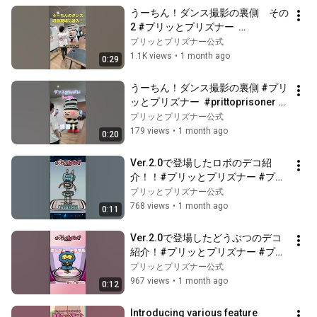
うーちん！ダンス撮影の裏側　その
2 #プリッとプリズナー  
#prittoprisoner #普力多普力茲納 
プリッとプリズナー公式
#shorts #switch2 #sixtones #カ
1.1K views
•
1 month ago
0:29
リスマックス
うーちん！ダンス撮影の裏側 #プリ
ッとプリズナー  #prittoprisoner #
普力多普力茲納 #shorts #switch2 
プリッとプリズナー公式
#sixtones #カリスマックス
179 views
•
1 month ago
0:20
Ver.2.0で登場したロボのデコ紹
介！！#プリッとプリズナー #プリ
ッとプリズナー  #prittoprisoner #
プリッとプリズナー公式
普力多普力茲納 #shorts #switch2
768 views
•
1 month ago
0:11
Ver.2.0で登場したどうぶつのデコ
紹介！#プリッとプリズナー #プリ
ッとプリズナー  #prittoprisoner #
プリッとプリズナー公式
普力多普力茲納 #shorts #switch2
967 views
•
1 month ago
0:12
Introducing various feature 