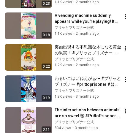
1.1K views
•
2 months ago
0:23
A vending machine suddenly 
appears while you're playing! It 
sells rainbow-colored 
プリッとプリズナー公式
carbonated drin...
1.1K views
•
2 months ago
0:18
突如出現する不思議な木になる黄金
の果実！ #プリッとプリズナー  
#prittoprisoner #普力多普力茲納 
プリッとプリズナー公式
#shorts #ゴールデンアップル #ス
1.2K views
•
2 months ago
0:22
ペシャルアイテム
わるいごはいねえがぁ〜 #プリッと
プリズナー #prittoprisoner #普力
多普力茲納 #shorts #独房 #ホラー
プリッとプリズナー公式
1.8K views
•
3 months ago
0:19
The interactions between animals 
are so sweet 🥰 #PrittoPrisoner 
#shorts #hamster #fox #duck 
プリッとプリズナー公式
#octopus
834 views
•
3 months ago
0:11