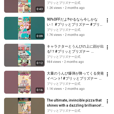
#PrittoPrisoner #prittoprisoner 
プリッとプリズナー公式
#...
1.2K views
•
2 months ago
0:43
90%OFFだよ‼️やるなら今しかな
い！ #プリッとプリズナー #プリプ
リ #prittoprisoner #普力多普力茲
プリッとプリズナー公式
納 #shorts
1.7K views
•
2 months ago
0:09
キャラクターとうんぴの上に顔が出
る!？#プリッとプリズナー  
#prittoprisoner #普力多普力茲納 
プリッとプリズナー公式
#shorts #ミラクルピッツァ #カメ
984 views
•
2 months ago
0:12
ラプレイ #switch2
大量のうんぴ爆弾が降ってくる突発
イベント! #プリッとプリズナー  
#prittoprisoner  #普力多普力茲納 
プリッとプリズナー公式
#shorts  #ミラクルピッツァ #突発
1.1K views
•
2 months ago
0:16
イベント
The ultimate, invincible pizza that 
shines with a dazzling brilliance! 
#PrittoPrisoner #prittopri...
プリッとプリズナー公式