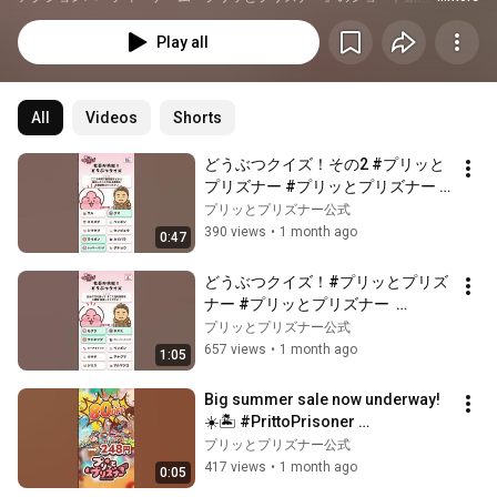
しました。
Play all
All
Videos
Shorts
どうぶつクイズ！その2 #プリッと
プリズナー #プリッとプリズナー  
#prittoprisoner #普力多普力茲納 
プリッとプリズナー公式
#shorts #switch2
390 views
•
1 month ago
0:47
どうぶつクイズ！#プリッとプリズ
ナー #プリッとプリズナー  
#prittoprisoner #普力多普力茲納 
プリッとプリズナー公式
#shorts #switch2
657 views
•
1 month ago
1:05
Big summer sale now underway! 
☀️🏝️ #PrittoPrisoner 
#prittoprisoner #PurittoPrisoner 
プリッとプリズナー公式
#shorts #steam
417 views
•
1 month ago
0:05