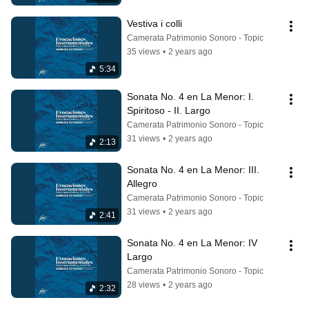
Vestiva i colli
Camerata Patrimonio Sonoro - Topic
35 views
•
2 years ago
5:34
Sonata No. 4 en La Menor: I. 
Spiritoso - II. Largo
Camerata Patrimonio Sonoro - Topic
31 views
•
2 years ago
2:13
Sonata No. 4 en La Menor: III. 
Allegro
Camerata Patrimonio Sonoro - Topic
31 views
•
2 years ago
2:41
Sonata No. 4 en La Menor: IV 
Largo
Camerata Patrimonio Sonoro - Topic
28 views
•
2 years ago
2:32