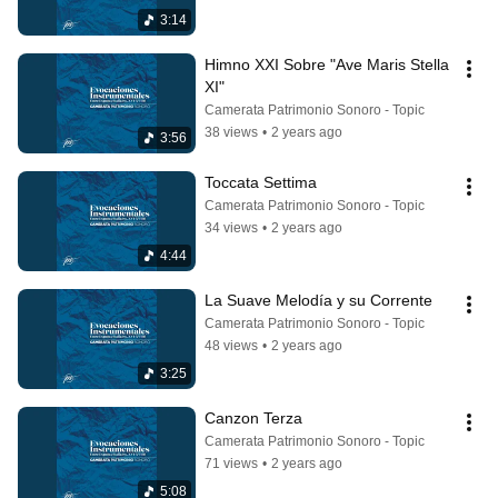
3:14
Himno XXI Sobre "Ave Maris Stella 
XI"
Camerata Patrimonio Sonoro - Topic
38 views
•
2 years ago
3:56
Toccata Settima
Camerata Patrimonio Sonoro - Topic
34 views
•
2 years ago
4:44
La Suave Melodía y su Corrente
Camerata Patrimonio Sonoro - Topic
48 views
•
2 years ago
3:25
Canzon Terza
Camerata Patrimonio Sonoro - Topic
71 views
•
2 years ago
5:08