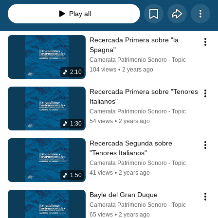
Play all
Recercada Primera sobre "la 
Spagna"
Camerata Patrimonio Sonoro - Topic
104 views
•
2 years ago
2:10
Recercada Primera sobre "Tenores 
Italianos"
Camerata Patrimonio Sonoro - Topic
54 views
•
2 years ago
1:30
Recercada Segunda sobre 
"Tenores Italianos"
Camerata Patrimonio Sonoro - Topic
41 views
•
2 years ago
1:50
Bayle del Gran Duque
Camerata Patrimonio Sonoro - Topic
65 views
•
2 years ago