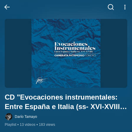
CD "Evocaciones instrumentales: 
Entre España e Italia (ss- XVI-XVIII)" 
(Patrimonio Sonoro, 2024) - 
Darío Tamayo
Camerata Patrimonio Sonoro
Playlist
•
13 videos
•
183 views