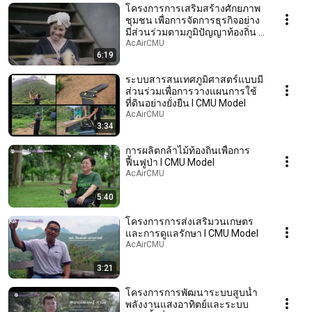
โครงการการเสริมสร้างศักยภาพ
ชุมชน เพื่อการจัดการธุรกิจอย่าง
มีส่วนร่วมตามภูมิปัญญาท้องถิ่น l
CMU Model
AcAirCMU
6:19
ระบบสารสนเทศภูมิศาสตร์แบบมี
ส่วนร่วมเพื่อการวางแผนการใช้
ที่ดินอย่างยั่งยืน l CMU Model
AcAirCMU
3:34
การผลิตกล้าไม้ท้องถิ่นเพื่อการ
ฟื้นฟูป่า l CMU Model
AcAirCMU
5:40
โครงการการส่งเสริมวนเกษตร
และการดูแลรักษา l CMU Model
AcAirCMU
3:21
โครงการการพัฒนาระบบสูบน้ำ
พลังงานแสงอาทิตย์และระบบ