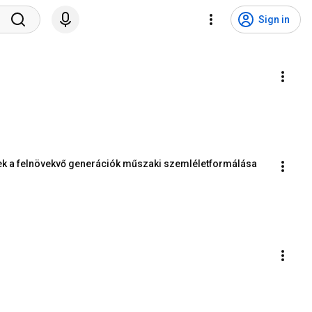
Sign in
ek a felnövekvő generációk műszaki szemléletformálása 