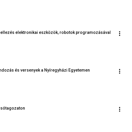
lezés elektronikai eszközök, robotok programozásával
ondozás és versenyek a Nyíregyházi Egyetemen
alsótagozaton