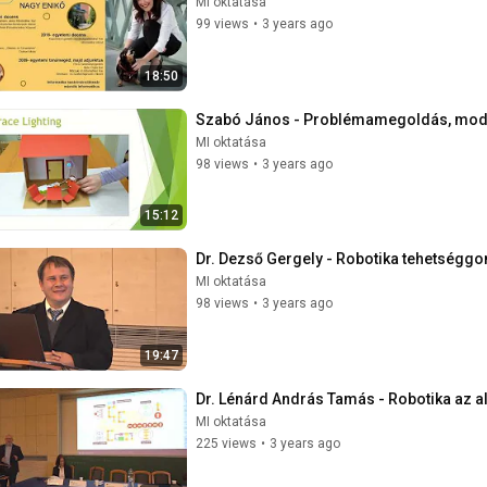
MI oktatása
99 views
•
3 years ago
18:50
Szabó János - Problémamegoldás, model
MI oktatása
98 views
•
3 years ago
15:12
Dr. Dezső Gergely - Robotika tehetségg
MI oktatása
98 views
•
3 years ago
19:47
Dr. Lénárd András Tamás - Robotika az 
MI oktatása
225 views
•
3 years ago