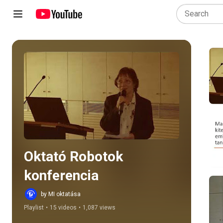
Play all
Oktató Robotok 
konferencia
by MI oktatása
Playlist
•
15 videos
•
1,087 views