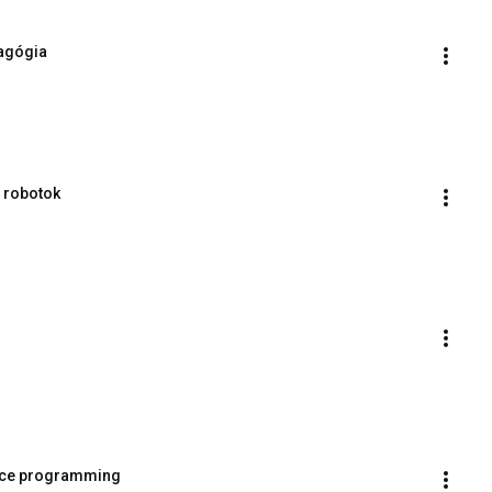
dagógia
a robotok
gence programming