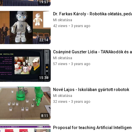
19:57
Dr. Farkas Károly - Robotika oktatás, pe
MI oktatása
42 views
•
3 years ago
22:14
Csányiné Guszter Lídia - TANAkodók és 
MI oktatása
57 views
•
3 years ago
15:38
Nové Lajos - Iskolában gyártott robotok
MI oktatása
32 views
•
3 years ago
8:11
Proposal for teaching Artificial Intelli