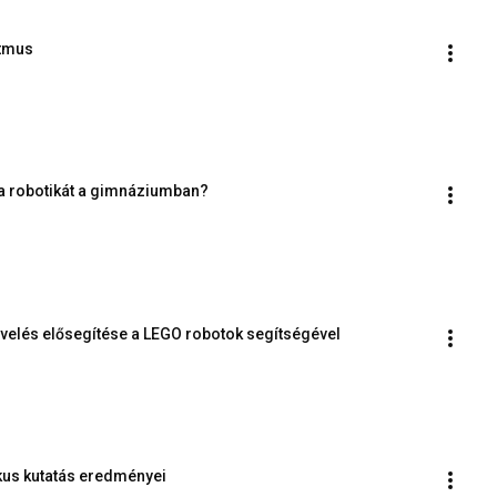
itmus
a a robotikát a gimnáziumban?
evelés elősegítése a LEGO robotok segítségével
ikus kutatás eredményei