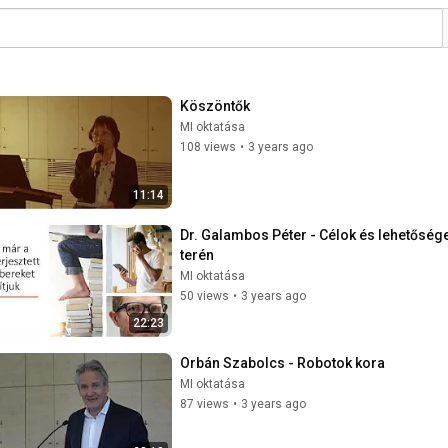
Köszöntők
MI oktatása
108 views
•
3 years ago
11:14
Dr. Galambos Péter - Célok és lehetőség
terén
MI oktatása
50 views
•
3 years ago
22:23
Orbán Szabolcs - Robotok kora
MI oktatása
87 views
•
3 years ago