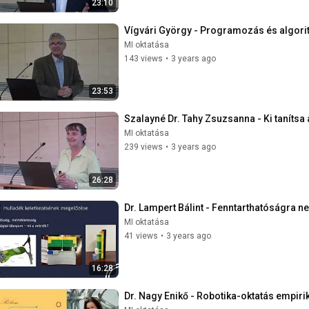
23:10
Vígvári György - Programozás és algor
MI oktatása
143 views
•
3 years ago
23:53
Szalayné Dr. Tahy Zsuzsanna - Ki taníts
MI oktatása
239 views
•
3 years ago
26:28
Dr. Lampert Bálint - Fenntarthatóságra n
MI oktatása
41 views
•
3 years ago
16:28
Dr. Nagy Enikő - Robotika-oktatás empir