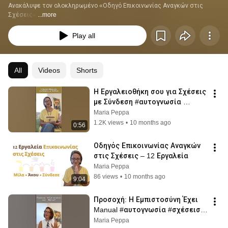
Ανακάλυψε τον ολοκληρωμένο «Οδηγό Επικοινωνίας Αναγκών στις 
Σχέσεις».
...more
Play all
All
Videos
Shorts
Η Εργαλειοθήκη σου για Σχέσεις 
με Σύνδεση #αυτογνωσία 
#σχέσεισ #υπνωση #peppasvoice
Maria Peppa
1.2K views
•
10 months ago
0:56
Οδηγός Επικοινωνίας Αναγκών 
στις Σχέσεις – 12 Εργαλεία
Maria Peppa
86 views
•
10 months ago
9:04
Προσοχή: Η Εμπιστοσύνη Έχει 
Manual #αυτογνωσία #σχέσεισ 
#υπνωση #peppasvoice 
Maria Peppa