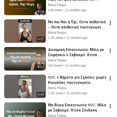
Εαυτό σου Χωρίς να Χτίζεις 
Maria Peppa
Τείχη
148 views
•
11 months ago
8:24
Να πω Ναι ή Όχι; Ούτε παθητικά 
– Ούτε επιθετικά #αυτογνωσία 
#υπνωση #peppasvoice #mindset 
Maria Peppa
#σχέσεισ
1.2K views
•
11 months ago
0:37
Δυναμική Επικοινωνία: Μίλα με 
Σαφήνεια & Σεβασμό, Χτίσε 
Ισορροπημένες Σχέσεις
Maria Peppa
110 views
•
11 months ago
8:12
NVC 4 Βήματα για Σχέσεις χωρίς 
Καυγάδες #αυτογνωσία 
#υπνωση #σχέσεισ #peppasvoice
Maria Peppa
1.2K views
•
11 months ago
0:43
Μη Βίαιη Επικοινωνία NVC: Μίλα 
με Σεβασμό, Χτίσε Σύνδεση
Maria Peppa