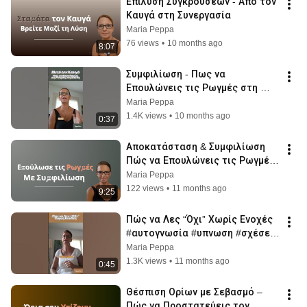
Επίλυση Συγκρούσεων - Από τον 
Καυγά στη Συνεργασία
Maria Peppa
76 views
•
10 months ago
8:07
Συμφιλίωση - Πως να 
Επουλώνεις τις Ρωγμές στη 
Σχέση #αυτογνωσία #υπνωση 
Maria Peppa
#σχέσεισ #peppasvoice
1.4K views
•
10 months ago
0:37
Αποκατάσταση & Συμφιλίωση 
Πώς να Επουλώνεις τις Ρωγμές 
στη Σχέση
Maria Peppa
122 views
•
11 months ago
9:25
Πώς να Λες “Όχι” Χωρίς Ενοχές  
#αυτογνωσία #υπνωση #σχέσεισ 
#peppasvoice 
Maria Peppa
#μανιφέσταθυμήσεων
1.3K views
•
11 months ago
0:45
Θέσπιση Ορίων με Σεβασμό – 
Πώς να Προστατεύεις τον 