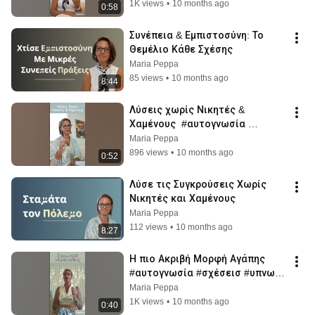
#προσωπικήανάπτυξη
1K views
•
10 months ago
0:58
Συνέπεια & Εμπιστοσύνη: Το 
Θεμέλιο Κάθε Σχέσης
Maria Peppa
85 views
•
10 months ago
8:44
Λύσεις χωρίς Νικητές & 
Χαμένους  #αυτογνωσία 
#σχέσεισ #υπνωση #peppasvoice 
Maria Peppa
#προσωπικήανάπτυξη
896 views
•
10 months ago
0:52
Λύσε τις Συγκρούσεις Χωρίς 
Νικητές και Χαμένους
Maria Peppa
112 views
•
10 months ago
8:27
Η πιο Ακριβή Μορφή Αγάπης 
#αυτογνωσία #σχέσεισ #υπνωση 
#peppasvoice 
Maria Peppa
#προσωπικήανάπτυξη
1K views
•
10 months ago
0:40