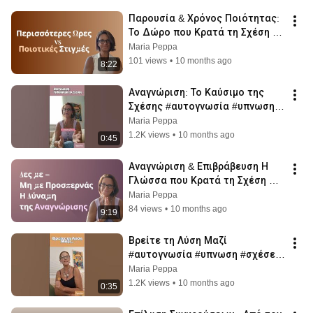
Παρουσία & Χρόνος Ποιότητας: 
Το Δώρο που Κρατά τη Σχέση 
Ζωντανή
Maria Peppa
101 views
•
10 months ago
8:22
Αναγνώριση: Το Καύσιμο της 
Σχέσης #αυτογνωσία #υπνωση 
#peppasvoice #σχέσεισ 
Maria Peppa
#προσωπικήανάπτυξη
1.2K views
•
10 months ago
0:45
Αναγνώριση & Επιβράβευση Η 
Γλώσσα που Κρατά τη Σχέση 
Ζωντανή
Maria Peppa
84 views
•
10 months ago
9:19
Βρείτε τη Λύση Μαζί 
#αυτογνωσία #υπνωση #σχέσεισ 
#peppasvoice 
Maria Peppa
#προσωπικήανάπτυξη 
1.2K views
•
10 months ago
0:35
#μανιφέσταθυμήσεων