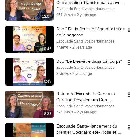
Conversation Transformative avec 
Jacynthe Boudreault et Caroline 
Escouade Santé vos performances
Gravel.
967 views
•
2 years ago
12:07
Duo " De la fleur de l'âge aux fruits 
de la sagesse
Escouade Santé vos performances
7 views
•
2 years ago
0:45
Duo "Le bien-être dans ton corps"
Escouade Santé vos performances
8 views
•
2 years ago
0:49
Retour à l'Essentiel : Carine et 
Caroline Dévoilent un Duo 
Ressourçant pour l'Automne
Escouade Santé vos performances
774 views
•
2 years ago
8:33
Escouade Santé- lancement du 
premier Cocktail d'été- Rose et 