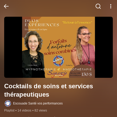
Cocktails de soins et services 
thérapeutiques
Escouade Santé vos performances
Playlist
•
14 videos
•
82 views