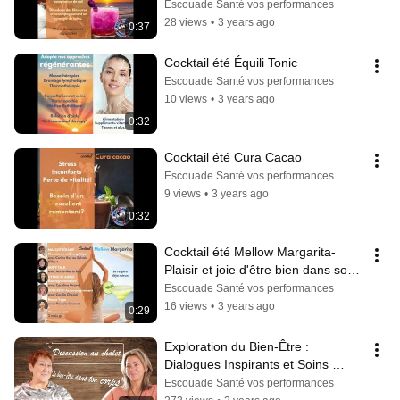
miel
Escouade Santé vos performances
28 views
•
3 years ago
0:37
Cocktail été Équili Tonic
Escouade Santé vos performances
10 views
•
3 years ago
0:32
Cocktail été Cura Cacao
Escouade Santé vos performances
9 views
•
3 years ago
0:32
Cocktail été Mellow Margarita-
Plaisir et joie d'être bien dans son 
corps.
Escouade Santé vos performances
16 views
•
3 years ago
0:29
Exploration du Bien-Être : 
Dialogues Inspirants et Soins 
Combinés chez Escouade Santé
Escouade Santé vos performances