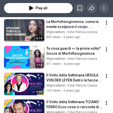
straordinariamente pratico e alla portata di tutti. Trova la relazione tra le 
forme del corpo, del viso e dei tratti somatici con le caratteristiche della 
Play all
persona. Playlist con tutorial, analisi dal vivo, brevi spiegazioni ed un 
esercizi pratici per iniziare ad accedere in modo semplice ad un sapere 
innovativo. 
La Morfofisiognomica: come la 
mente scolpisce il corpo. 
MiglioraMenti di Ester Patricia 
MiglioraMenti - Ester Patricia Ceresa
Ceresa
800 views
•
6 years ago
6:19
Tu cosa guardi 👀 la prima volta? 
Gocce di Morfofisiognomica
MiglioraMenti - Ester Patricia Ceresa
311 views
•
4 years ago
1:14
Il Volto della Settimana URSULA 
VON DER LEYEN Dietro la faccia 
della Commissione Europea
MiglioraMenti - Ester Patricia Ceresa
103 views
•
5 years ago
6:50
Il Volto della Settimana TIZIANO 
FERRO Ecco cosa ci racconta di 
lui la sua fisiognomica
MiglioraMenti - Ester Patricia Ceresa