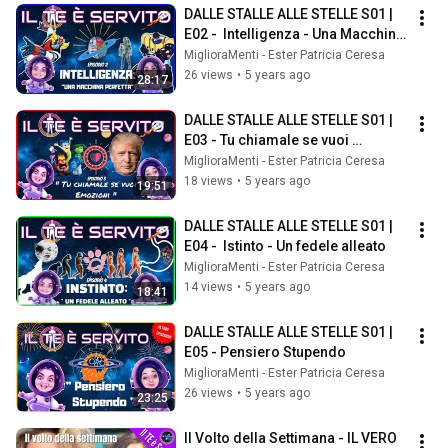
DALLE STALLE ALLE STELLE S01 | 
E02 -  Intelligenza - Una Macchina 
Perfetta
MiglioraMenti - Ester Patricia Ceresa
26 views
•
5 years ago
28:17
DALLE STALLE ALLE STELLE S01 | 
E03 - Tu chiamale se vuoi 
Emozioni
MiglioraMenti - Ester Patricia Ceresa
18 views
•
5 years ago
19:51
DALLE STALLE ALLE STELLE S01 | 
E04 -  Istinto - Un fedele alleato
MiglioraMenti - Ester Patricia Ceresa
14 views
•
5 years ago
18:41
DALLE STALLE ALLE STELLE S01 | 
E05 - Pensiero Stupendo
MiglioraMenti - Ester Patricia Ceresa
26 views
•
5 years ago
23:25
Il Volto della Settimana - IL VERO 