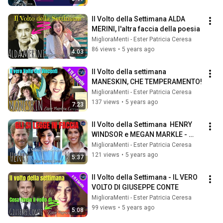
Il Volto della Settimana ALDA 
MERINI, l'altra faccia della poesia
MiglioraMenti - Ester Patricia Ceresa
86 views
•
5 years ago
4:03
Il Volto della settimana 
MANESKIN, CHE TEMPERAMENTO!
MiglioraMenti - Ester Patricia Ceresa
137 views
•
5 years ago
7:23
Il Volto della Settimana  HENRY 
WINDSOR e MEGAN MARKLE - 
Cosa succede realmente tra loro.
MiglioraMenti - Ester Patricia Ceresa
121 views
•
5 years ago
5:37
Il Volto della Settimana - IL VERO 
VOLTO DI GIUSEPPE CONTE
MiglioraMenti - Ester Patricia Ceresa
99 views
•
5 years ago
5:08