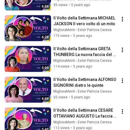
95 views
•
5 years ago
6:56
Il Volto della Settimana MICHAEL 
JACKSON Il vero volto di un mito
MiglioraMenti - Ester Patricia Ceresa
115 views
•
5 years ago
6:28
Il Volto della Settimana GRETA 
THUNBERG La nuova faccia del 
pianeta
MiglioraMenti - Ester Patricia Ceresa
114 views
•
5 years ago
5:09
Il Volto della Settimana ALFONSO 
SIGNORINI dietro le quinte
MiglioraMenti - Ester Patricia Ceresa
65 views
•
5 years ago
6:04
Il Volto della Settimana CESARE 
OTTAVIANO AUGUSTO La faccia 
dell'Impero
MiglioraMenti - Ester Patricia Ceresa
112 views
•
5 years ago
5:41