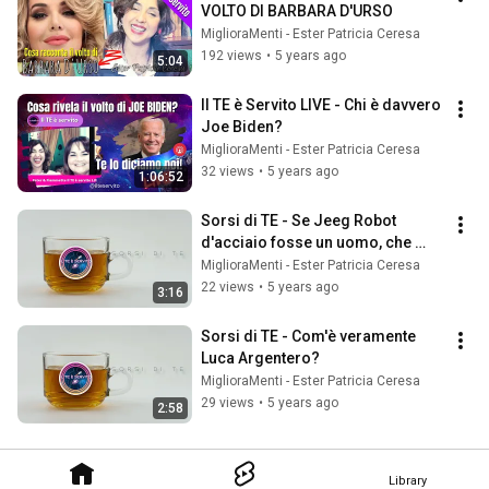
VOLTO DI BARBARA D'URSO
MiglioraMenti - Ester Patricia Ceresa
192 views
•
5 years ago
5:04
Il TE è Servito LIVE - Chi è davvero 
Joe Biden?
MiglioraMenti - Ester Patricia Ceresa
32 views
•
5 years ago
1:06:52
Sorsi di TE - Se Jeeg Robot 
d'acciaio fosse un uomo, che 
personalità avrebbe?
MiglioraMenti - Ester Patricia Ceresa
22 views
•
5 years ago
3:16
Sorsi di TE - Com'è veramente 
Luca Argentero?
MiglioraMenti - Ester Patricia Ceresa
29 views
•
5 years ago
2:58
Library