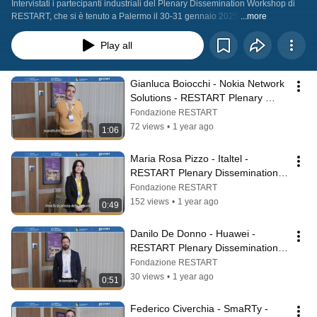
Intervistati i partecipanti industriali del Plenary Dissemination Workshop di 
RESTART, che si è tenuto a Palermo il 30-31 gennaio 2025.
...more
Play all
Gianluca Boiocchi - Nokia Network 
Solutions - RESTART Plenary 
Dissemination Workshop | Palermo 
Fondazione RESTART
2025
72 views
•
1 year ago
1:06
Maria Rosa Pizzo - Italtel - 
RESTART Plenary Dissemination 
Workshop | Palermo 2025
Fondazione RESTART
152 views
•
1 year ago
0:49
Danilo De Donno - Huawei - 
RESTART Plenary Dissemination 
Workshop | Palermo 2025
Fondazione RESTART
30 views
•
1 year ago
0:51
Federico Civerchia - SmaRTy - 