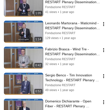
RESTART Plenary Dissemination 
Workshop | Palermo 2025
Fondazione RESTART
41 views
•
1 year ago
1:05
Leonardo Martorana - Maticmind - 
RESTART Plenary Dissemination 
Workshop | Palermo 2025
Fondazione RESTART
129 views
•
1 year ago
1:14
Fabrizio Brasca - Wind Tre - 
RESTART Plenary Dissemination 
Workshop | Palermo 2025
Fondazione RESTART
32 views
•
1 year ago
0:42
Sergio Benco - Tim Innovation 
Technology - RESTART Plenary 
Dissemination Workshop | Palermo 
Fondazione RESTART
2025
49 views
•
1 year ago
0:52
Domenico Dichiarante - Open 
Fiber - RESTART Plenary 