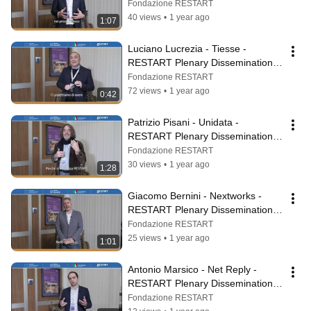
Dissemination Workshop | Palermo 
Fondazione RESTART
2025
40 views
•
1 year ago
1:07
Luciano Lucrezia - Tiesse - 
RESTART Plenary Dissemination 
Workshop | Palermo 2025
Fondazione RESTART
72 views
•
1 year ago
0:42
Patrizio Pisani - Unidata - 
RESTART Plenary Dissemination 
Workshop | Palermo 2025
Fondazione RESTART
30 views
•
1 year ago
1:28
Giacomo Bernini - Nextworks - 
RESTART Plenary Dissemination 
Workshop | Palermo 2025
Fondazione RESTART
25 views
•
1 year ago
1:01
Antonio Marsico - Net Reply - 
RESTART Plenary Dissemination 
Workshop | Palermo 2025
Fondazione RESTART