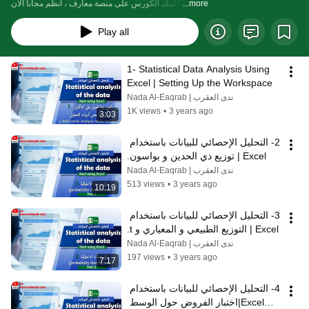
...more
لينك الكورس على منصة معارف ، انظم مجانا الان : 
Play all
1- Statistical Data Analysis Using 
Excel | Setting Up the Workspace
ندى العقرب | Nada Al-Eaqrab
1K views
•
3 years ago
3:03
2- التحليل الإحصائي للبيانات باستخدام 
Excel | توزيع ذي الحدين و بواسون.
ندى العقرب | Nada Al-Eaqrab
513 views
•
3 years ago
10:19
3- التحليل الإحصائي للبيانات باستخدام 
Excel | التوزيع الطبيعي و المعياري و t.
ندى العقرب | Nada Al-Eaqrab
197 views
•
3 years ago
7:17
4- التحليل الإحصائي للبيانات باستخدام 
Excel|اختبار الفروض حول الوسط 