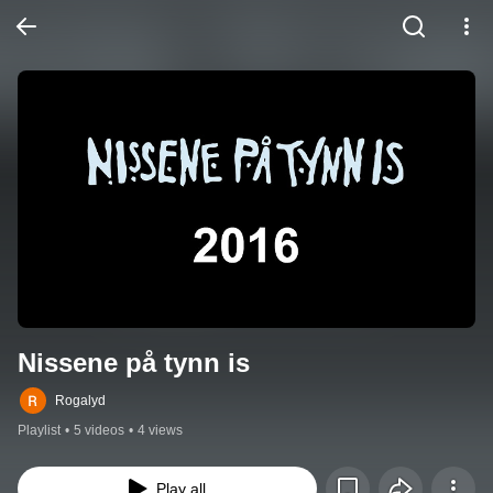
Nissene på tynn is
Rogalyd
Playlist
•
5 videos
•
4 views
Play all