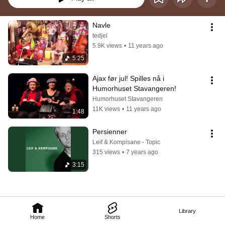
Navle
tedjel
5.9K views
•
11 years ago
5:25
Ajax før jul! Spilles nå i 
Humorhuset Stavangeren!
Humorhuset Stavangeren
11K views
•
11 years ago
1:48
Persienner
Leif & Kompisane - Topic
315 views
•
7 years ago
3:15
Library
Home
Shorts