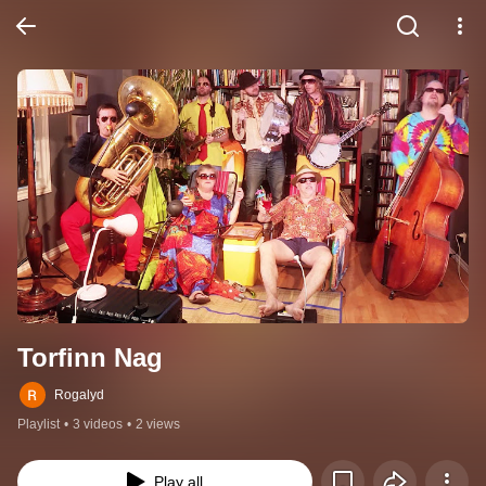
Torfinn Nag
Rogalyd
Playlist
•
3 videos
•
2 views
Play all