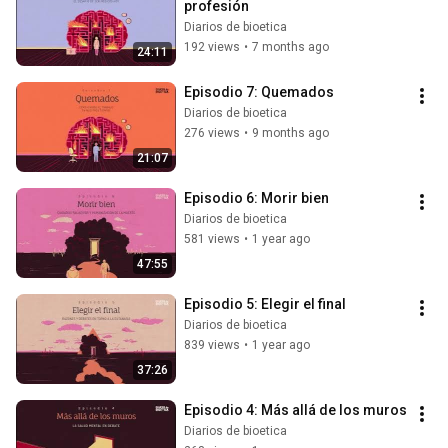
profesión
Diarios de bioetica
192 views
•
7 months ago
24:11
Episodio 7: Quemados
Diarios de bioetica
276 views
•
9 months ago
21:07
Episodio 6: Morir bien
Diarios de bioetica
581 views
•
1 year ago
47:55
Episodio 5: Elegir el final
Diarios de bioetica
839 views
•
1 year ago
37:26
Episodio 4: Más allá de los muros
Diarios de bioetica