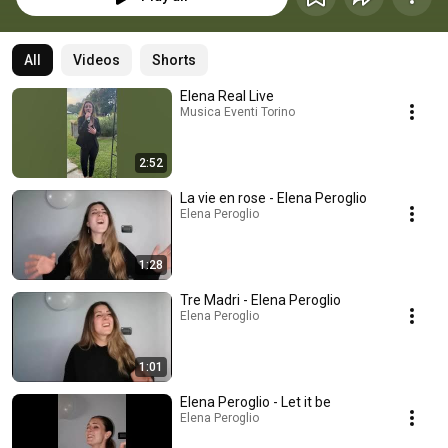
All
Videos
Shorts
Elena Real Live
Musica Eventi Torino
2:52
La vie en rose - Elena Peroglio
Elena Peroglio
1:28
Tre Madri - Elena Peroglio
Elena Peroglio
1:01
Elena Peroglio - Let it be
Elena Peroglio