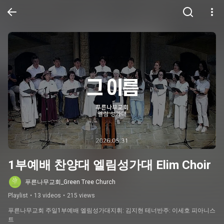
1부예배 찬양대 엘림성가대 Elim Choir
푸른나무교회_Green Tree Church
Playlist
•
13 videos
•
215 views
푸른나무교회 주일1부예배 엘림성가대지휘: 김지현 테너반주: 이세호 피아니스
트