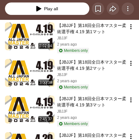
Play all
【JBJJF】第18回全日本マスター柔
術選手権 4.19 第1マット
JBJJF
2 years ago
3:02:04
Members only
【JBJJF】第18回全日本マスター柔
術選手権 4.19 第2マット
JBJJF
2 years ago
3:00:38
Members only
【JBJJF】第18回全日本マスター柔
術選手権 4.19 第3マット
JBJJF
2 years ago
2:45:37
Members only
【JBJJF】第18回全日本マスター柔