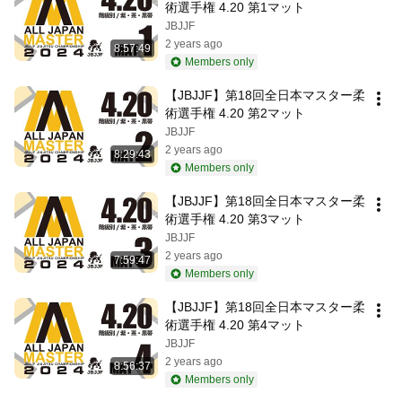
術選手権 4.20 第1マット
JBJJF
2 years ago
8:57:49
Members only
【JBJJF】第18回全日本マスター柔
術選手権 4.20 第2マット
JBJJF
2 years ago
8:29:43
Members only
【JBJJF】第18回全日本マスター柔
術選手権 4.20 第3マット
JBJJF
2 years ago
7:59:47
Members only
【JBJJF】第18回全日本マスター柔
術選手権 4.20 第4マット
JBJJF
2 years ago
8:56:37
Members only