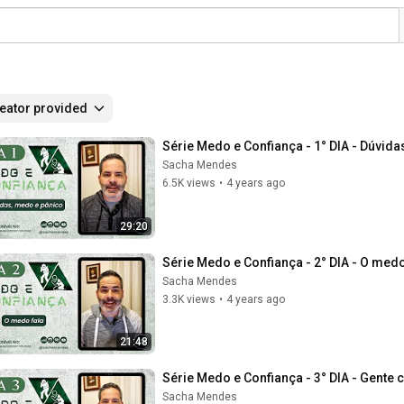
eator provided
Série Medo e Confiança - 1° DIA - Dúvid
Sacha Mendes
6.5K views
•
4 years ago
29:20
Série Medo e Confiança - 2° DIA - O med
Sacha Mendes
3.3K views
•
4 years ago
21:48
Série Medo e Confiança - 3° DIA - Gent
Sacha Mendes