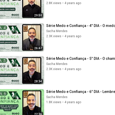
2.8K views
•
4 years ago
29:03
Série Medo e Confiança - 4° DIA - O m
Sacha Mendes
2.3K views
•
4 years ago
26:47
Série Medo e Confiança - 5° DIA - O ch
Sacha Mendes
2.3K views
•
4 years ago
28:34
Série Medo e Confiança - 6° DIA - Lemb
Sacha Mendes
1.8K views
•
4 years ago
22:36