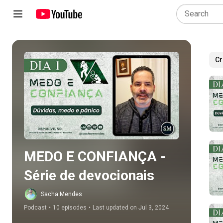
Cr
Play all
MEDO E CONFIANÇA - 
Série de devocionais
Sacha Mendes
Podcast
•
10 episodes
•
Last updated on Jul 3, 2024