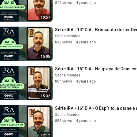
849 views
•
4 years ago
10:57
Série IRA - 14° DIA - Brincando de ser 
Sacha Mendes
849 views
•
4 years ago
15:05
Série IRA - 15° DIA - Na graça de Deus 
Sacha Mendes
804 views
•
4 years ago
15:32
Série IRA - 16° DIA - O Espírito, a carne 
Sacha Mendes
855 views
•
4 years ago
12:12