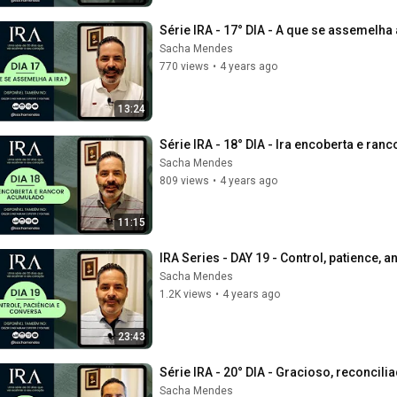
Série IRA - 17° DIA - A que se assemelha
Sacha Mendes
770 views
•
4 years ago
13:24
Série IRA - 18° DIA - Ira encoberta e r
Sacha Mendes
809 views
•
4 years ago
11:15
IRA Series - DAY 19 - Control, patience,
Sacha Mendes
1.2K views
•
4 years ago
23:43
Série IRA - 20° DIA - Gracioso, reconcil
Sacha Mendes