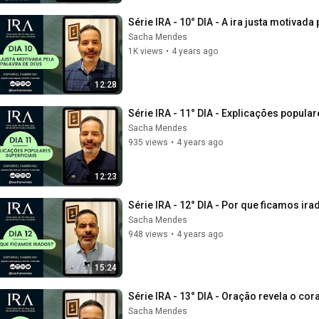
Série IRA - 10° DIA - A ira justa motiva
Sacha Mendes
1K views
•
4 years ago
12:28
Série IRA - 11° DIA - Explicações popula
Sacha Mendes
935 views
•
4 years ago
12:23
Série IRA - 12° DIA - Por que ficamos i
Sacha Mendes
948 views
•
4 years ago
15:24
Série IRA - 13° DIA - Oração revela o c
Sacha Mendes