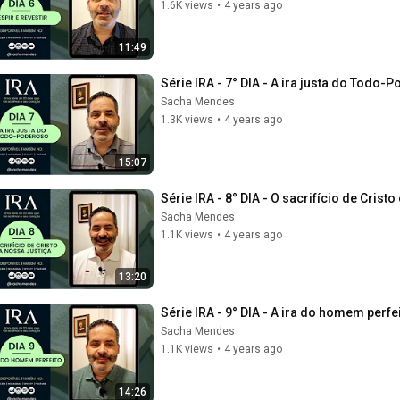
1.6K views
•
4 years ago
11:49
Série IRA - 7° DIA - A ira justa do Todo
Sacha Mendes
1.3K views
•
4 years ago
15:07
Série IRA - 8° DIA - O sacrifício de Cris
Sacha Mendes
1.1K views
•
4 years ago
13:20
Série IRA - 9° DIA - A ira do homem perf
Sacha Mendes
1.1K views
•
4 years ago
14:26