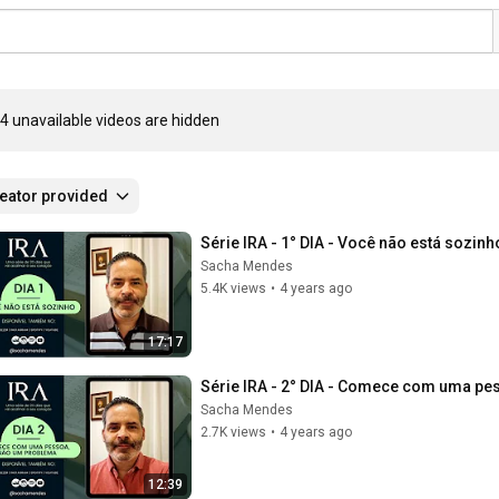
4 unavailable videos are hidden
eator provided
Série IRA - 1° DIA - Você não está sozi
Sacha Mendes
5.4K views
•
4 years ago
17:17
Série IRA - 2° DIA - Comece com uma p
Sacha Mendes
2.7K views
•
4 years ago
12:39