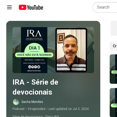
Cr
Play all
IRA - Série de 
devocionais
Sacha Mendes
Podcast
•
24 episodes
•
Last updated on Jul 3, 2024
Série de devocionais - Tema IRA