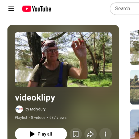
Play all
videoklipy
by Molydury
Playlist
•
8 videos
•
687 views
Play all