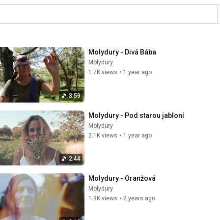
Molydury - Divá Bába
Molydury
1.7K views
•
1 year ago
3:59
Molydury - Pod starou jabloní
Molydury
2.1K views
•
1 year ago
2:44
Molydury - Oranžová
Molydury
1.9K views
•
2 years ago