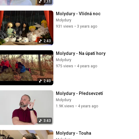
3:11
Molydury - Vlídná noc
Molydury
931 views
•
3 years ago
2:43
Molydury - Na úpatí hory
Molydury
975 views
•
4 years ago
2:40
Molydury - Předsevzetí
Molydury
1.9K views
•
4 years ago
3:43
Molydury - Touha