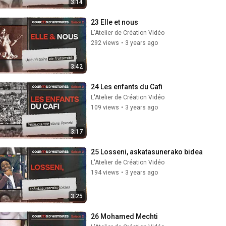
3:14
23 Elle et nous
L'Atelier de Création Vidéo
292 views
•
3 years ago
3:42
24 Les enfants du Cafi
L'Atelier de Création Vidéo
109 views
•
3 years ago
3:17
25 Losseni, askatasunerako bidea
L'Atelier de Création Vidéo
194 views
•
3 years ago
3:25
26 Mohamed Mechti