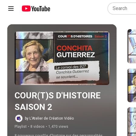
Play all
COUR(T)S D'HISTOIRE 
SAISON 2
by L'Atelier de Création Vidéo
Playlist
•
8 videos
•
1,470 views
8 nouveaux cour(t)s d'histoire sur des personnalités 