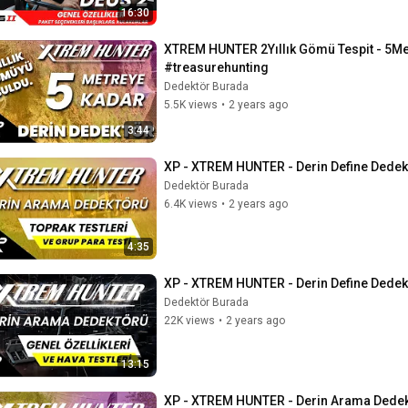
16:30
XTREM HUNTER 2Yıllık Gömü Tespit - 5Me
#treasurehunting
Dedektör Burada
5.5K views
•
2 years ago
3:44
XP - XTREM HUNTER - Derin Define Dedektö
Dedektör Burada
6.4K views
•
2 years ago
4:35
XP - XTREM HUNTER - Derin Define Dedektö
Dedektör Burada
22K views
•
2 years ago
13:15
XP - XTREM HUNTER - Derin Arama Dedektö