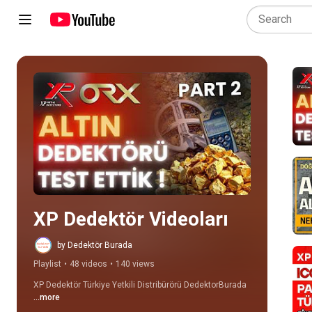
Play all
XP Dedektör Videoları
by Dedektör Burada
Playlist
•
48 videos
•
140 views
XP Dedektör Türkiye Yetkili Distribürörü DedektorBurada
...more