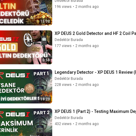
Dedektör Burada
196 views
•
2 months ago
15:02
XP DEUS 2 Gold Detector and HF 2 Coil P
Dedektör Burada
177 views
•
2 months ago
0:58
Legendary Detector - XP DEUS 1 Review (P
Dedektör Burada
228 views
•
2 months ago
19:23
XP DEUS 1 (Part 2) - Testing Maximum De
Dedektör Burada
432 views
•
2 months ago