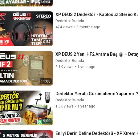
15:04
XP DEUS 2 Dedektör - Kablosuz Stereo Kula
Dedektör Burada
474 views
•
8 months ago
0:54
XP DEUS 2 Yeni HF2 Arama Başlığı – Detay
Dedektör Burada
3.1K views
•
1 year ago
11:00
Dedektör Yeraltı Görüntüleme Yapar mı  
Dedektör Burada
1.6K views
•
1 year ago
9:00
En İyi Derin Define Dedektörü - XP Xtrem 