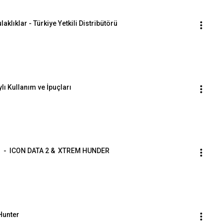
klıklar - Türkiye Yetkili Distribütörü
lı Kullanım ve İpuçları
?  -  ICON DATA 2 &  XTREM HUNDER
Hunter