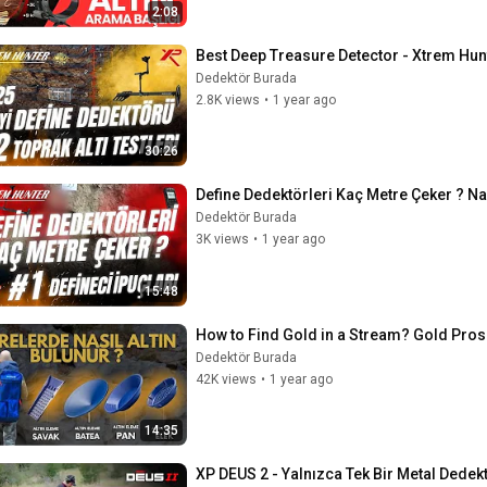
2:08
Best Deep Treasure Detector - Xtrem Hu
Dedektör Burada
2.8K views
•
1 year ago
30:26
Define Dedektörleri Kaç Metre Çeker ? Nas
Dedektör Burada
3K views
•
1 year ago
15:48
How to Find Gold in a Stream? Gold Pros
Dedektör Burada
42K views
•
1 year ago
14:35
XP DEUS 2 - Yalnızca Tek Bir Metal Dedek