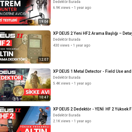
Dedektör Burada
6.9K views
•
1 year ago
19:04
XP DEUS 2 Yeni HF2 Arama Başlığı – Detay
Dedektör Burada
430 views
•
1 year ago
12:07
XP DEUS 1 Metal Detector - Field Use and
Dedektör Burada
5.4K views
•
1 year ago
10:47
XP DEUS 2 Dedektör - YENİ  HF 2 Yüksek 
Dedektör Burada
2.1K views
•
1 year ago