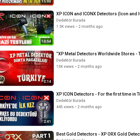
15:00
XP ICON and ICONX Detectors (Icon and IC
Dedektör Burada
1.3K views
•
2 months ago
10:54
“XP Metal Detectors Worldwide Stores - T
Dedektör Burada
15K views
•
2 months ago
2:14
XP ICON Detectors - For the first time in
Dedektör Burada
445 views
•
2 months ago
2:41
Best Gold Detectors - XP ORX Gold Detect