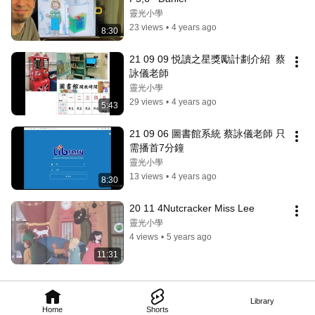
靈光小學
23 views
•
4 years ago
8:30
21 09 09 悦讀之星獎勵計劃介紹  蔡
詠儀老師
靈光小學
29 views
•
4 years ago
5:43
21 09 06 圖書館系統 蔡詠儀老師 只
需播首7分鐘
靈光小學
13 views
•
4 years ago
8:30
20 11 4Nutcracker Miss Lee
靈光小學
4 views
•
5 years ago
11:31
Library
Home
Shorts