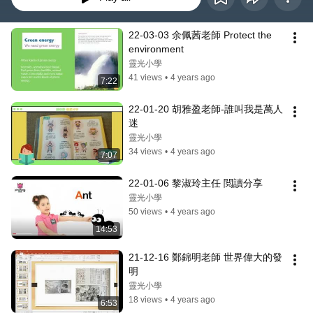
22-03-03 余佩茜老師 Protect the 
environment
靈光小學
41 views
•
4 years ago
7:22
22-01-20 胡雅盈老師-誰叫我是萬人
迷
靈光小學
34 views
•
4 years ago
7:07
22-01-06 黎淑玲主任 閲讀分享
靈光小學
50 views
•
4 years ago
14:53
21-12-16 鄭錦明老師 世界偉大的發
明
靈光小學
18 views
•
4 years ago
6:53