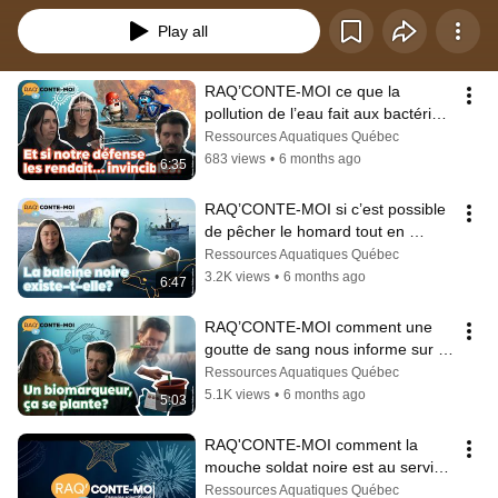
Play all
RAQ’CONTE-MOI ce que la 
pollution de l’eau fait aux bactéries 
infectieuses
Ressources Aquatiques Québec
683 views
•
6 months ago
6:35
RAQ’CONTE-MOI si c’est possible 
de pêcher le homard tout en 
protégeant les baleines noires
Ressources Aquatiques Québec
3.2K views
•
6 months ago
6:47
RAQ’CONTE-MOI comment une 
goutte de sang nous informe sur la 
santé des poissons
Ressources Aquatiques Québec
5.1K views
•
6 months ago
5:03
RAQ'CONTE-MOI comment la 
mouche soldat noire est au service 
de l'économie circulaire maritime
Ressources Aquatiques Québec