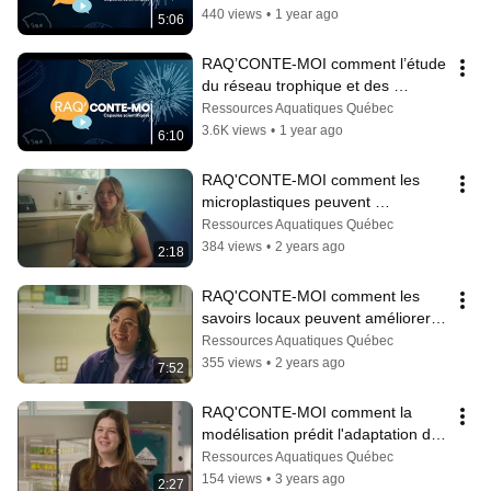
440 views
•
1 year ago
5:06
RAQ’CONTE-MOI comment l’étude 
du réseau trophique et des 
otolithes aide à la gestion des 
Ressources Aquatiques Québec
pêches
3.6K views
•
1 year ago
6:10
RAQ'CONTE-MOI comment les 
microplastiques peuvent 
s'accumuler dans les organes du 
Ressources Aquatiques Québec
pétoncle géant.
384 views
•
2 years ago
2:18
RAQ'CONTE-MOI comment les 
savoirs locaux peuvent améliorer la 
connaissance des ressources 
Ressources Aquatiques Québec
aquatiques
355 views
•
2 years ago
7:52
RAQ'CONTE-MOI comment la 
modélisation prédit l'adaptation des 
poissons face aux changements 
Ressources Aquatiques Québec
globaux.
154 views
•
3 years ago
2:27